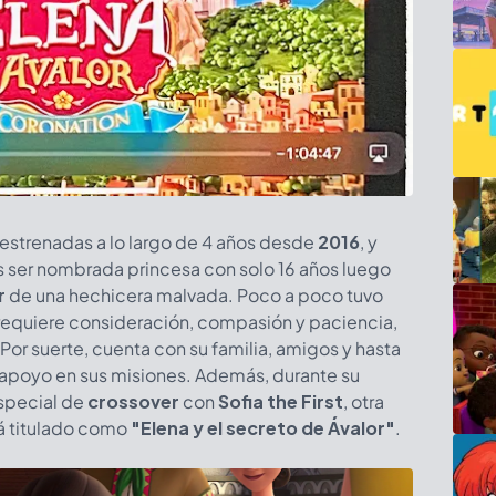
estrenadas a lo largo de 4 años desde
2016
, y
s ser nombrada princesa con solo 16 años luego
r
de una hechicera malvada. Poco a poco tuvo
requiere consideración, compasión y paciencia,
Por suerte, cuenta con su familia, amigos y hasta
y apoyo en sus misiones. Además, durante su
special de
crossover
con
Sofia the First
, otra
tá titulado como
"Elena y el secreto de Ávalor"
.