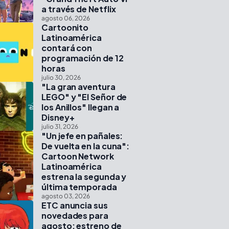
a través de Netflix
agosto 06, 2026
Cartoonito
Latinoamérica
contará con
programación de 12
horas
julio 30, 2026
"La gran aventura
LEGO" y "El Señor de
los Anillos" llegan a
Disney+
julio 31, 2026
"Un jefe en pañales:
De vuelta en la cuna":
Cartoon Network
Latinoamérica
estrena la segunda y
última temporada
agosto 03, 2026
ETC anuncia sus
novedades para
agosto: estreno de