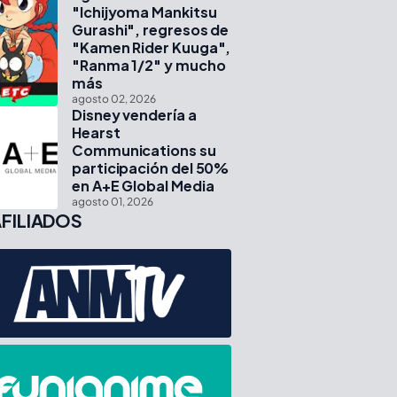
"Ichijyoma Mankitsu
Gurashi", regresos de
"Kamen Rider Kuuga",
"Ranma 1/2" y mucho
más
agosto 02, 2026
Disney vendería a
Hearst
Communications su
participación del 50%
en A+E Global Media
agosto 01, 2026
FILIADOS