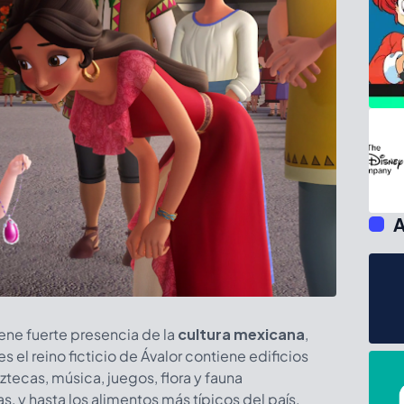
A
ene fuerte presencia de la
cultura mexicana
,
 el reino ficticio de Ávalor contiene edificios
ztecas, música, juegos, flora y fauna
s, y hasta los alimentos más típicos del país.