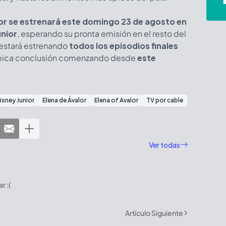
alor se estrenará este domingo 23 de agosto en
unior
, esperando su pronta emisión en el resto del
 estará estrenando
todos los episodios finales
 épica conclusión comenzando desde
este
isney Junior
Elena de Ávalor
Elena of Avalor
TV por cable
Ver todas
 :(
Artículo Siguiente