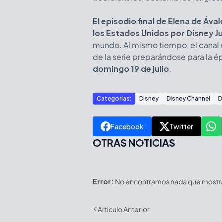
El episodio final de Elena de Áv
los Estados Unidos por Disney J
mundo. Al mismo tiempo, el canal
de la serie preparándose para la
domingo 19 de julio
.
Categorías:
Disney
Disney Channel
D
Facebook
Twitter
OTRAS NOTICIAS
Error:
No encontramos nada que mostrar
Artículo Anterior