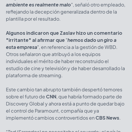
ambiente es realmente malo
", señaló otro empleado,
reflejando la decepción generalizada dentro de la
plantilla por el resultado.
Algunos indicaron que Zaslav hizo un comentario
"irritante" al afirmar que
"
hemos dado un giro a
esta empresa
", en referencia a la gestión de WBD.
Otros señalaron que atribuyó a los equipos
individuales el mérito de haber reconstruido el
estudio de cine y televisión y de haber desarrollado la
plataforma de streaming.
Este cambio tan abrupto también despertó temores
sobre el futuro de
CNN
, que habría formado parte de
Discovery Global y ahora está a punto de quedar bajo
el control de Paramount, compañía que ya
implementó cambios controvertidos en
CBS News
.
"
Ted (Sarandos) no necesitaba el acuerdo; el país lo