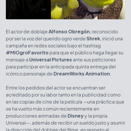
El actor de doblaje
Alfonso Obregón
, reconocido
por ser la voz del querido ogro verde
Shrek
, inició una
campaña en redes sociales bajo el hashtag
#MiOgroFavorito
para que el público haga llegar su
mensaje a
Universal Pictures
ante sus peticiones
para participar en la anticipada quinta entrega del
icónico personaje de
DreamWorks Animation
.
Entre los pedidos del actor se encuentran ser
acreditado por su labor tanto en la publicidad como
en las copias de cine de la película —una práctica que
se ha vuelto más común recientemente en
producciones animadas de
Disney
y la propia
Universal—, además de recibir un sueldo justo y asumir
la dirección del doblaje del filme, en respeto al