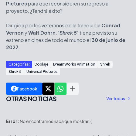
Pictures
para que reconsideren su regreso al
proyecto. ¿Tendrá éxito?
Dirigida por los veteranos de la franquicia
Conrad
Vernon
y
Walt Dohrn
, "
Shrek 5
" tiene previsto su
estreno en cines de todo el mundo el
30 de junio de
2027
.
Categorías:
Doblaje
DreamWorks Animation
Shrek
Shrek 5
Universal Pictures
Facebook
OTRAS NOTICIAS
Ver todas
Error:
No encontramos nada que mostrar :(