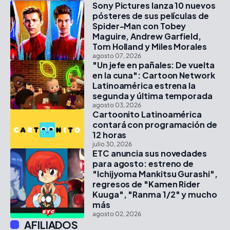
Sony Pictures lanza 10 nuevos
pósteres de sus películas de
Spider-Man con Tobey
Maguire, Andrew Garfield,
Tom Holland y Miles Morales
agosto 07, 2026
"Un jefe en pañales: De vuelta
en la cuna": Cartoon Network
Latinoamérica estrena la
segunda y última temporada
agosto 03, 2026
Cartoonito Latinoamérica
contará con programación de
12 horas
julio 30, 2026
ETC anuncia sus novedades
para agosto: estreno de
"Ichijyoma Mankitsu Gurashi",
regresos de "Kamen Rider
Kuuga", "Ranma 1/2" y mucho
más
agosto 02, 2026
AFILIADOS