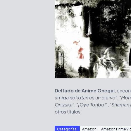
Del lado de Anime Onegai
, encon
amiga nokotan es un ciervo
", "
Mon
Onizuka
", "
¡Oye Tonbo!
", "
Shaman 
otros títulos.
Categorías:
Amazon
Amazon Prime Vi