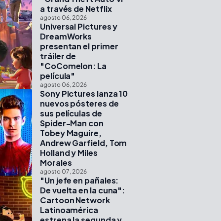
a través de Netflix
agosto 06, 2026
Universal Pictures y
DreamWorks
presentan el primer
tráiler de
"CoComelon: La
película"
agosto 06, 2026
Sony Pictures lanza 10
nuevos pósteres de
sus películas de
Spider-Man con
Tobey Maguire,
Andrew Garfield, Tom
Holland y Miles
Morales
agosto 07, 2026
"Un jefe en pañales:
De vuelta en la cuna":
Cartoon Network
Latinoamérica
estrena la segunda y