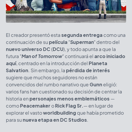
El creador presentó esta
segunda entrega
como una
continuación de su
película
"
Superman
"
dentro del
nuevo universo DC
(
DCU
)
, y todo apunta a que la
futura
"
Man of Tomorrow
"
continuará el
arco iniciado
aquí
, centrado en la introducción del
Planeta
Salvation
. Sin embargo, la
pérdida de interés
sugiere que muchos seguidores no están
convencidos del rumbo narrativo que
Gunn
eligió:
varios fans han cuestionado su decisión de centrar la
historia en
personajes menos emblemáticos
—
como
Peacemaker
o
Rick Flag Sr.
— en lugar de
explorar el vasto
worldbuilding
que había prometido
para su
nueva etapa en DC Studios
.