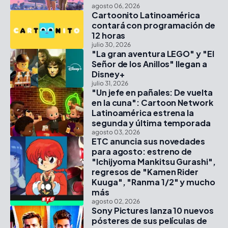
agosto 06, 2026
Cartoonito Latinoamérica
contará con programación de
12 horas
julio 30, 2026
"La gran aventura LEGO" y "El
Señor de los Anillos" llegan a
Disney+
julio 31, 2026
"Un jefe en pañales: De vuelta
en la cuna": Cartoon Network
Latinoamérica estrena la
segunda y última temporada
agosto 03, 2026
ETC anuncia sus novedades
para agosto: estreno de
"Ichijyoma Mankitsu Gurashi",
regresos de "Kamen Rider
Kuuga", "Ranma 1/2" y mucho
más
agosto 02, 2026
Sony Pictures lanza 10 nuevos
pósteres de sus películas de