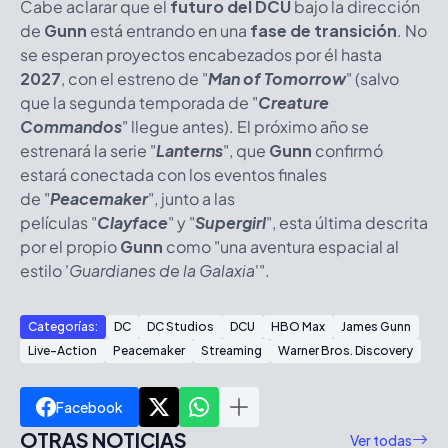
Cabe aclarar que el
futuro del DCU
bajo la dirección
de
Gunn
está entrando en una
fase de transición
. No
se esperan proyectos encabezados por él hasta
2027
, con el estreno de
"
Man of Tomorrow
"
(salvo
que la segunda temporada de
"
Creature
Commandos
"
llegue antes). El próximo año se
estrenará la serie
"
Lanterns
"
, que
Gunn
confirmó
estará conectada con los eventos finales
de
"
Peacemaker
"
, junto a las
películas
"
Clayface
"
y
"
Supergirl
"
, esta última descrita
por el propio
Gunn
como
"
una aventura espacial al
estilo '
Guardianes de la Galaxia
'
"
.
Categorías:
DC
DC Studios
DCU
HBO Max
James Gunn
Live-Action
Peacemaker
Streaming
Warner Bros. Discovery
Facebook
OTRAS NOTICIAS
Ver todas