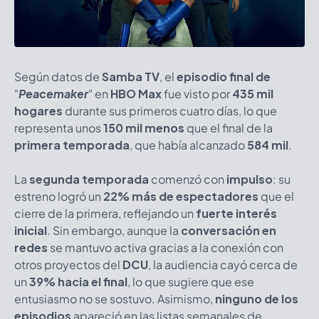
Según datos de
Samba TV
, el
episodio final de
"
Peacemaker
"
en
HBO Max
fue visto por
435 mil
hogares
durante sus primeros cuatro días, lo que
representa unos
150 mil menos
que el final de la
primera temporada
, que había alcanzado
584 mil
.
La
segunda temporada
comenzó con
impulso
: su
estreno logró un
22% más de espectadores
que el
cierre de la primera, reflejando un
fuerte interés
inicial
. Sin embargo, aunque la
conversación en
redes
se mantuvo activa gracias a la conexión con
otros proyectos del
DCU
, la audiencia cayó cerca de
un
39% hacia el final
, lo que sugiere que ese
entusiasmo no se sostuvo. Asimismo,
ninguno de los
episodios
apareció en las listas semanales de