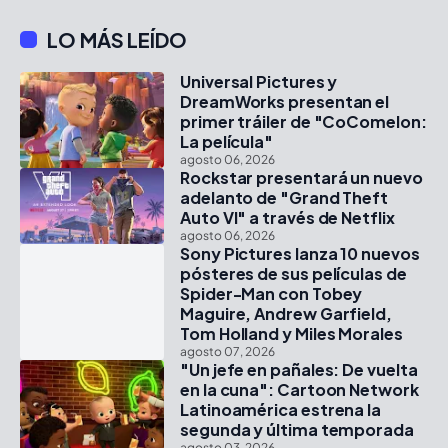
LO MÁS LEÍDO
Universal Pictures y
DreamWorks presentan el
primer tráiler de "CoComelon:
La película"
agosto 06, 2026
Rockstar presentará un nuevo
adelanto de "Grand Theft
Auto VI" a través de Netflix
agosto 06, 2026
Sony Pictures lanza 10 nuevos
pósteres de sus películas de
Spider-Man con Tobey
Maguire, Andrew Garfield,
Tom Holland y Miles Morales
agosto 07, 2026
"Un jefe en pañales: De vuelta
en la cuna": Cartoon Network
Latinoamérica estrena la
segunda y última temporada
agosto 03, 2026