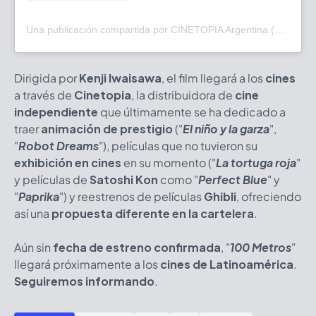
Una publicación compartida por CINETOPIA Argentina (@cinetopiaargentina)
Dirigida por
Kenji Iwaisawa
, el film llegará a los
cines
a través de
Cinetopia
, la distribuidora de
cine
independiente
que últimamente se ha dedicado a
traer
animación de prestigio
("
El niño y la garza
",
"
Robot Dreams
"), películas que no tuvieron su
exhibición en cines
en su momento ("
La tortuga roja
"
y películas de
Satoshi Kon
como "
Perfect Blue
" y
"
Paprika
") y reestrenos de películas
Ghibli
, ofreciendo
así una
propuesta diferente en la cartelera
.
Aún sin
fecha de estreno confirmada
, "
100 Metros
"
llegará próximamente a los
cines de Latinoamérica
.
Seguiremos informando
.