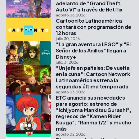
adelanto de "Grand Theft
Auto VI" a través de Netflix
agosto 06, 2026
Cartoonito Latinoamérica
contará con programación de
12 horas
julio 30, 2026
"La gran aventura LEGO" y "El
Señor de los Anillos" llegan a
Disney+
julio 31, 2026
"Un jefe en pañales: De vuelta
en la cuna": Cartoon Network
Latinoamérica estrena la
segunda y última temporada
agosto 03, 2026
ETC anuncia sus novedades
para agosto: estreno de
"Ichijyoma Mankitsu Gurashi",
regresos de "Kamen Rider
Kuuga", "Ranma 1/2" y mucho
más
agosto 02, 2026