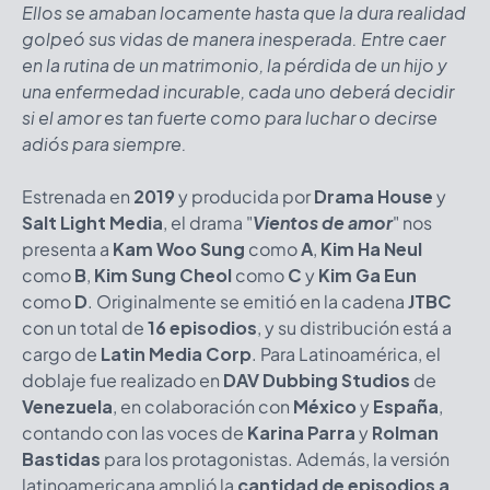
Ellos se amaban locamente hasta que la dura realidad
golpeó sus vidas de manera inesperada. Entre caer
en la rutina de un matrimonio, la pérdida de un hijo y
una enfermedad incurable, cada uno deberá decidir
si el amor es tan fuerte como para luchar o decirse
adiós para siempre.
Estrenada en
2019
y producida por
Drama House
y
Salt Light Media
, el drama
"
Vientos de amor
"
nos
presenta a
Kam Woo Sung
como
A
,
Kim Ha Neul
como
B
,
Kim Sung Cheol
como
C
y
Kim Ga Eun
como
D
. Originalmente se emitió en la cadena
JTBC
con un total de
16 episodios
, y su distribución está a
cargo de
Latin Media Corp
. Para Latinoamérica, el
doblaje fue realizado en
DAV Dubbing Studios
de
Venezuela
, en colaboración con
México
y
España
,
contando con las voces de
Karina Parra
y
Rolman
Bastidas
para los protagonistas. Además, la versión
latinoamericana amplió la
cantidad de episodios a