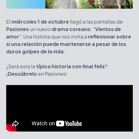
El
miércoles 1 de octubre
llegó a las pantallas de
Pasiones
un nuevo
drama coreano
:
"
Vientos de
amor
"
. Una historia que nos invita a
reflexionar sobre
si una relación puede mantenerse a pesar de los
duros golpes de la vida
.
¿Será esta la
típica historia con final feliz
?
¡
Descúbrelo
en Pasiones!