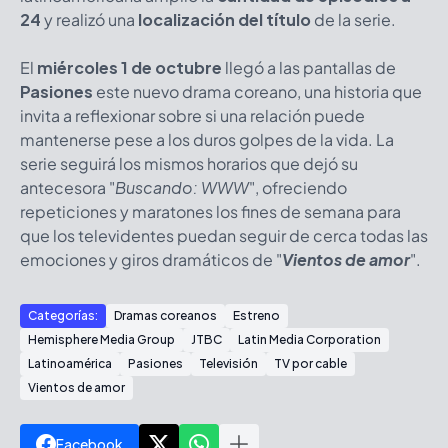
24
y realizó una
localización del título
de la serie.
El
miércoles 1 de octubre
llegó a las pantallas de
Pasiones
este nuevo drama coreano, una historia que
invita a reflexionar sobre si una relación puede
mantenerse pese a los duros golpes de la vida. La
serie seguirá los mismos horarios que dejó su
antecesora
"
Buscando: WWW
"
, ofreciendo
repeticiones y maratones los fines de semana para
que los televidentes puedan seguir de cerca todas las
emociones y giros dramáticos de
"
Vientos de amor
"
.
Categorías:
Dramas coreanos
Estreno
Hemisphere Media Group
JTBC
Latin Media Corporation
Latinoamérica
Pasiones
Televisión
TV por cable
Vientos de amor
Facebook