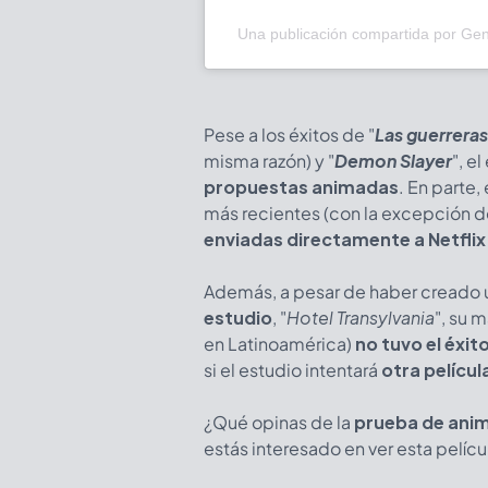
Una publicación compartida por Ge
Pese a los éxitos de
"
Las guerrera
misma razón) y
"
Demon Slayer
", e
propuestas animadas
. En parte,
más recientes (con la excepción de
enviadas directamente a Netflix
Además, a pesar de haber creado 
estudio
, "
Hotel Transylvania
", su 
en Latinoamérica)
no tuvo el éxi
si el estudio intentará
otra pelícu
¿Qué opinas de la
prueba de ani
estás interesado en ver esta pelícu