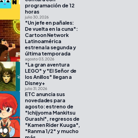
programación de 12
horas
julio 30, 2026
"Un jefe en pañales:
De vuelta en la cuna":
Cartoon Network
Latinoamérica
estrena la segunda y
última temporada
agosto 03, 2026
"La gran aventura
LEGO" y "El Señor de
los Anillos" llegan a
Disney+
julio 31, 2026
ETC anuncia sus
novedades para
agosto: estreno de
"Ichijyoma Mankitsu
Gurashi", regresos de
"Kamen Rider Kuuga",
"Ranma 1/2" y mucho
más