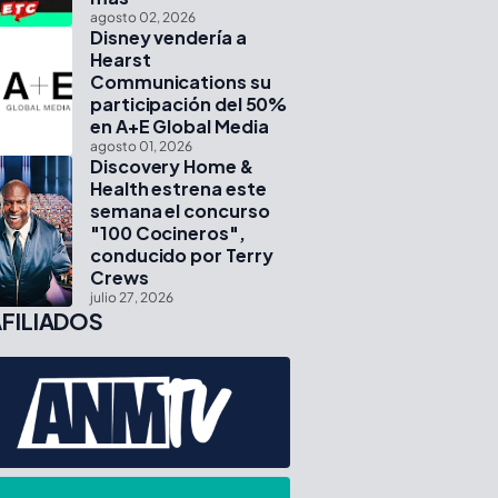
agosto 02, 2026
Disney vendería a
Hearst
Communications su
participación del 50%
en A+E Global Media
agosto 01, 2026
Discovery Home &
Health estrena este
semana el concurso
"100 Cocineros",
conducido por Terry
Crews
julio 27, 2026
FILIADOS