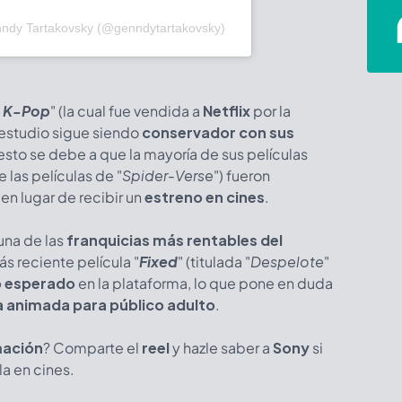
nndy Tartakovsky (@genndytartakovsky)
s K-Pop
" (la cual fue vendida a
Netflix
por la
l estudio sigue siendo
conservador con sus
 esto se debe a que la mayoría de sus películas
 las películas de "
Spider-Verse
") fueron
en lugar de recibir un
estreno en cines
.
una de las
franquicias más rentables del
más reciente película
"
Fixed
" (titulada "
Despelote
"
to esperado
en la plataforma, lo que pone en duda
la animada para público adulto
.
mación
? Comparte el
reel
y hazle saber a
Sony
si
la en cines.