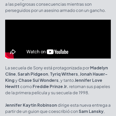
a las peligrosas consecuencias mientras son
perseguidos por un asesino armado con un gancho.
La secuela de Sony está protagonizada por
Madelyn
Cline
,
Sarah Pidgeon
,
Tyriq Withers
,
Jonah Hauer-
King
y
Chase Sui Wonders
, y tanto
Jennifer Love
Hewitt
como
Freddie Prinze Jr.
retoman sus papeles
de la primera película y su secuela de 1998.
Jennifer Kaytin Robinson
dirige esta nueva entrega a
partir de un guion que coescribió con
Sam Lansky
,