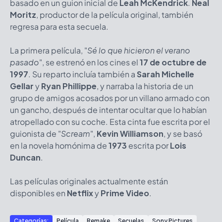
basado en un guion inicial de
Leah McKendrick
.
Neal
Moritz
, productor de la película original, también
regresa para esta secuela.
La primera película, "
Sé lo que hicieron el verano
pasado
", se estrenó en los cines el
17 de octubre de
1997
. Su reparto incluía también a
Sarah Michelle
Gellar
y
Ryan Phillippe
, y narraba la historia de un
grupo de amigos acosados por un villano armado con
un gancho, después de intentar ocultar que lo habían
atropellado con su coche. Esta cinta fue escrita por el
guionista de "
Scream
",
Kevin Williamson
, y se basó
en la novela homónima de
1973
escrita por
Lois
Duncan
.
Las películas originales actualmente están
disponibles en
Netflix
y
Prime Video
.
Categorías:
Película
Remake
Secuelas
Sony Pictures