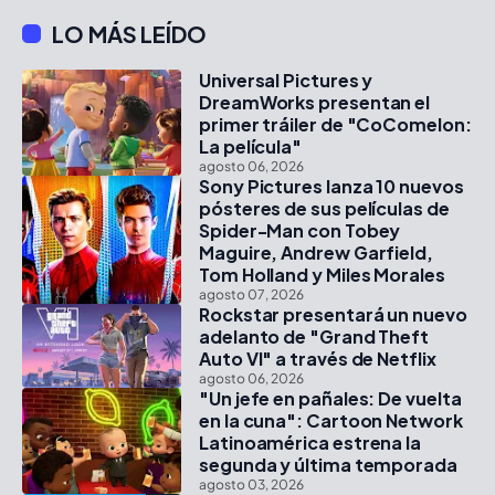
LO MÁS LEÍDO
Universal Pictures y
DreamWorks presentan el
primer tráiler de "CoComelon:
La película"
agosto 06, 2026
Sony Pictures lanza 10 nuevos
pósteres de sus películas de
Spider-Man con Tobey
Maguire, Andrew Garfield,
Tom Holland y Miles Morales
agosto 07, 2026
Rockstar presentará un nuevo
adelanto de "Grand Theft
Auto VI" a través de Netflix
agosto 06, 2026
"Un jefe en pañales: De vuelta
en la cuna": Cartoon Network
Latinoamérica estrena la
segunda y última temporada
agosto 03, 2026