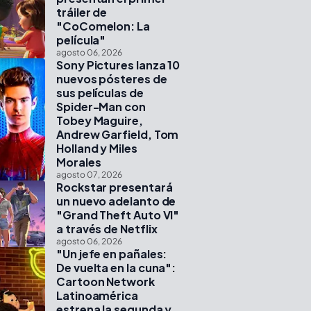
tráiler de
"CoComelon: La
película"
agosto 06, 2026
Sony Pictures lanza 10
nuevos pósteres de
sus películas de
Spider-Man con
Tobey Maguire,
Andrew Garfield, Tom
Holland y Miles
Morales
agosto 07, 2026
Rockstar presentará
un nuevo adelanto de
"Grand Theft Auto VI"
a través de Netflix
agosto 06, 2026
"Un jefe en pañales:
De vuelta en la cuna":
Cartoon Network
Latinoamérica
estrena la segunda y