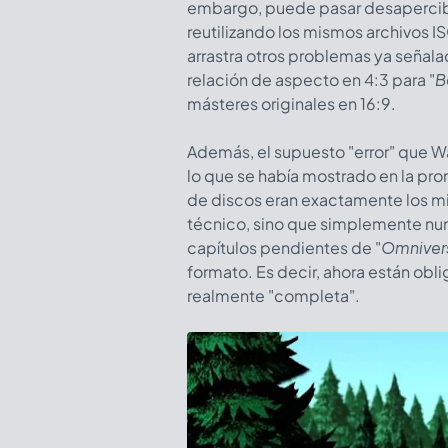
embargo, puede pasar desapercibid
reutilizando los mismos archivos I
arrastra otros problemas ya señal
relación de aspecto en 4:3 para "
B
másteres originales en 16:9.
Además, el supuesto "error" que W
lo que se había mostrado en la pro
de discos eran exactamente los mi
técnico, sino que simplemente nun
capítulos pendientes de "
Omniver
formato. Es decir, ahora están obl
realmente "completa".