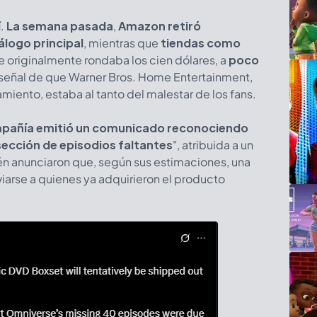
í.
La semana pasada
,
Amazon retiró
álogo principal
, mientras que
tiendas como
ue originalmente rondaba los cien dólares, a
poco
 señal de que Warner Bros. Home Entertainment,
miento, estaba al tanto del malestar de los fans.
mpañía emitió un comunicado reconociendo
sección de episodios faltantes
", atribuida a un
n anunciaron que, según sus estimaciones, una
iarse a quienes ya adquirieron el producto