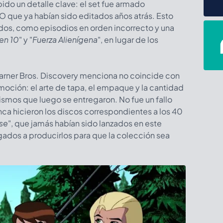
o un detalle clave: el set fue armado
SO que ya habían sido editados años atrás. Esto
ados, como episodios en orden incorrecto y una
en 10
" y "
Fuerza Alienígena
", en lugar de los
arner Bros. Discovery menciona no coincide con
moción: el arte de tapa, el empaque y la cantidad
smos que luego se entregaron. No fue un fallo
ca hicieron los discos correspondientes a los 40
se
", que jamás habían sido lanzados en este
igados a producirlos para que la colección sea