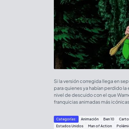
Si la versión corregida llega en s
para quienes ya habían perdido la 
nivel de descuido con el que Warn
franquicias animadas más icónica
Categorías:
Animación
Ben 10
Carto
Estados Unidos
Man of Action
Polémi