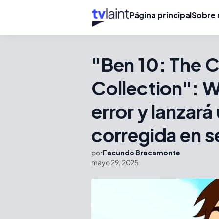
Página principal
Sobre 
"Ben 10: The 
Collection": W
error y lanzará
corregida en 
por
Facundo Bracamonte
mayo 29, 2025