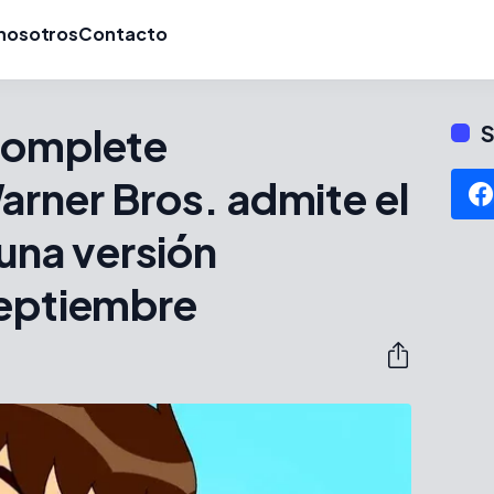
nosotros
Contacto
Complete
S
arner Bros. admite el
 una versión
septiembre