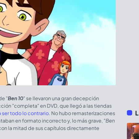
de "
Ben 10
" se llevaron una gran decepción
ión "completa" en DVD, que llegó a las tiendas
L
ó ser todo lo contrario
. No hubo remasterizaciones
taban en formato incorrecto y, lo más grave, "
Ben
 con la mitad de sus capítulos directamente