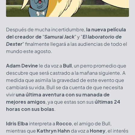
Después de mucha incertidumbre,
la nueva película
del creador de
"
Samurai Jack
"
y
"
El laboratorio de
Dexter
" finalmente llegará a las audiencias de todo el
mundo este agosto.
Adam Devine
le da voz a
Bull
, un perro promedio que
descubre que será castrado a la mañana siguiente. A
medida que asimila la gravedad de este evento que
cambiará su vida, Bull se da cuenta de que necesita
vivir
una última aventura con su manada de
mejores amigos
, ya que estas son sus
últimas 24
horas con sus bolas
.
Idris Elba
interpreta a
Rocco
, el amigo de Bull,
mientras que
Kathryn Hahn
da voz a
Honey
, el interés