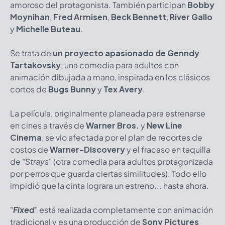
amoroso del protagonista. También participan
Bobby
Moynihan
,
Fred Armisen
,
Beck Bennett
,
River Gallo
y
Michelle Buteau
.
Se trata de
un proyecto apasionado de Genndy
Tartakovsky
, una comedia para adultos con
animación dibujada a mano, inspirada en los clásicos
cortos de
Bugs Bunny
y
Tex Avery
.
La película, originalmente planeada para estrenarse
en cines a través de
Warner Bros.
y
New Line
Cinema
, se vio afectada por el plan de recortes de
costos de
Warner-Discovery
y el fracaso en taquilla
de "
Strays
" (otra comedia para adultos protagonizada
por perros que guarda ciertas similitudes). Todo ello
impidió que la cinta lograra un estreno... hasta ahora.
"
Fixed
" está realizada completamente con animación
tradicional y es una producción de
Sony Pictures