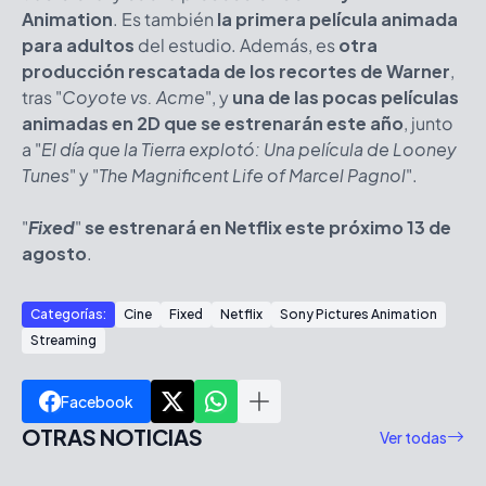
Animation
. Es también
la primera película animada
para adultos
del estudio. Además, es
otra
producción rescatada de los recortes de Warner
,
tras "
Coyote vs. Acme
", y
una de las pocas películas
animadas en 2D que se estrenarán este año
, junto
a "
El día que la Tierra explotó: Una película de Looney
Tunes
" y "
The Magnificent Life of Marcel Pagnol
".
"
Fixed
"
se estrenará en Netflix este próximo 13 de
agosto
.
Categorías:
Cine
Fixed
Netflix
Sony Pictures Animation
Streaming
Facebook
OTRAS NOTICIAS
Ver todas