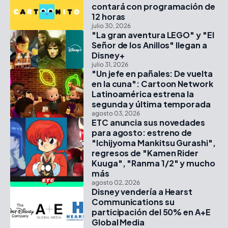
contará con programación de
12 horas
julio 30, 2026
"La gran aventura LEGO" y "El
Señor de los Anillos" llegan a
Disney+
julio 31, 2026
"Un jefe en pañales: De vuelta
en la cuna": Cartoon Network
Latinoamérica estrena la
segunda y última temporada
agosto 03, 2026
ETC anuncia sus novedades
para agosto: estreno de
"Ichijyoma Mankitsu Gurashi",
regresos de "Kamen Rider
Kuuga", "Ranma 1/2" y mucho
más
agosto 02, 2026
Disney vendería a Hearst
Communications su
participación del 50% en A+E
Global Media