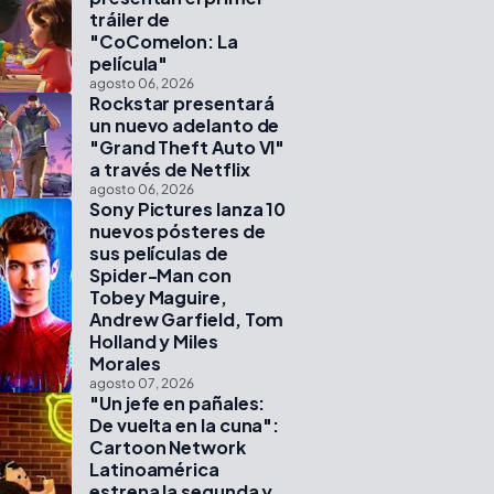
tráiler de
"CoComelon: La
película"
agosto 06, 2026
Rockstar presentará
un nuevo adelanto de
"Grand Theft Auto VI"
a través de Netflix
agosto 06, 2026
Sony Pictures lanza 10
nuevos pósteres de
sus películas de
Spider-Man con
Tobey Maguire,
Andrew Garfield, Tom
Holland y Miles
Morales
agosto 07, 2026
"Un jefe en pañales:
De vuelta en la cuna":
Cartoon Network
Latinoamérica
estrena la segunda y