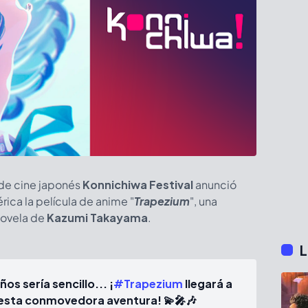
a de cine japonés
Konnichiwa Festival
anunció
rica la película de anime "
Trapezium
", una
novela de
Kazumi Takayama
.
L
os sería sencillo... ¡
#Trapezium
llegará a
esta conmovedora aventura! 💫🎤🎶