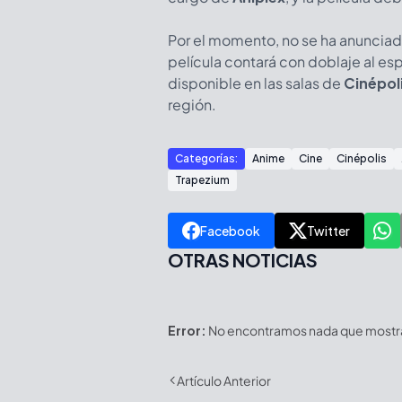
Por el momento, no se ha anunciado
película contará con doblaje al esp
disponible en las salas de
Cinépol
región.
Categorías:
Anime
Cine
Cinépolis
Trapezium
Facebook
Twitter
OTRAS NOTICIAS
Error:
No encontramos nada que mostrar
Artículo Anterior