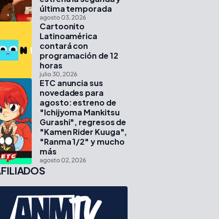
última temporada
agosto 03, 2026
Cartoonito
Latinoamérica
contará con
programación de 12
horas
julio 30, 2026
ETC anuncia sus
novedades para
agosto: estreno de
"Ichijyoma Mankitsu
Gurashi", regresos de
"Kamen Rider Kuuga",
"Ranma 1/2" y mucho
más
agosto 02, 2026
FILIADOS