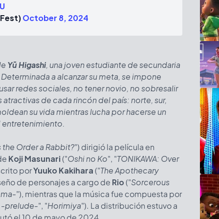
LU
aFest)
October 8, 2024
 de
Yū Higashi
, una joven estudiante de secundaria
. Determinada a alcanzar su meta, se impone
sar redes sociales, no tener novio, no sobresalir
atractivas de cada rincón del país: norte, sur,
moldean su vida mientras lucha por hacerse un
 entretenimiento.
s the Order a Rabbit?
") dirigió la película en
 de
Koji Masunari
("
Oshi no Ko
", "
TONIKAWA: Over
scrito por
Yuuko Kakihara
("
The Apothecary
iseño de personajes a cargo de
Rio
("
Sorcerous
ama-
"), mientras que la música fue compuesta por
t -prelude-
", "
Horimiya
"). La distribución estuvo a
ebutó el 10 de mayo de 2024.