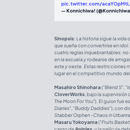
pic.twitter.com/acaYOpMt
— Konnichiwa! (@Konnichiw
Sinopsis
:
La historia sigue la vida
que sueña con convertirse en idol
cuatro reglas inquebrantables: no u
en la escuela y rodearse de amigas 
este y oeste. Estas restricciones 
lugar en el competitivo mundo del
Masahiro Shinohara
("
Blend S
", "
I
CloverWorks
, bajo la supervisión
The Moon For You
"). El guion fue e
Diaries
", "
Buddy Daddies
"), con d
Stabber Orphen -Chaos in Urbanr
Masaru Yokoyama
("
Fruits Baske
cargo de
Aniplex
, y la película d