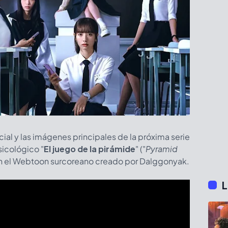
icial y las imágenes principales de la próxima serie
sicológico "
El juego de la pirámide
" ("
Pyramid
en el Webtoon surcoreano creado por Dalggonyak.
L