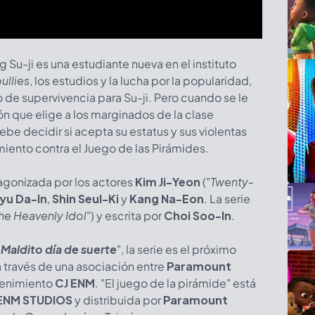
g Su-ji es una estudiante nueva en el instituto
ullies
, los estudios y la lucha por la popularidad,
go de supervivencia para Su-ji. Pero cuando se le
ón que elige a los marginados de la clase
ebe decidir si acepta su estatus y sus violentas
iento contra el Juego de las Pirámides.
tagonizada por los actores
Kim Ji-Yeon
("
Twenty-
yu Da-In
,
Shin Seul-Ki
y
Kang Na-Eon
. La serie
he Heavenly Idol
") y escrita por
Choi Soo-In
.
"
Maldito día de suerte
", la serie es el próximo
a través de una asociación entre
Paramount
etenimiento
CJ ENM
. "El juego de la pirámide" está
 ENM STUDIOS
y distribuida por
Paramount