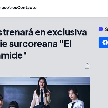
nosotros
Contacto
trenará en exclusiva
S
rie surcoreana "El
rámide"