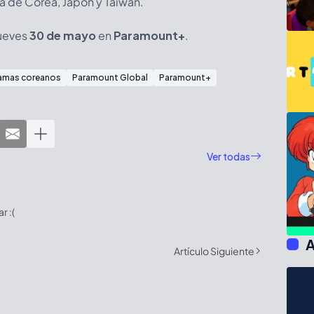
a de Corea, Japón y Taiwán.
jueves
30 de mayo
en
Paramount+
.
amas coreanos
Paramount Global
Paramount+
Ver todas
 :(
A
Artículo Siguiente