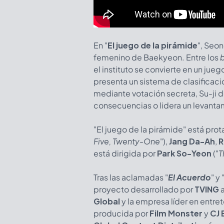
En "
El juego de la pirámide
", Seon
femenino de Baekyeon. Entre los
b
el instituto se convierte en un jue
presenta un sistema de clasificaci
mediante votación secreta, Su-ji d
consecuencias o lidera un levantam
"El juego de la pirámide" está pro
Five, Twenty-One
"),
Jang Da-Ah
,
R
está dirigida por
Park So-Yeon
("
T
Tras las aclamadas
"
El Acuerdo
"
y 
proyecto desarrollado por
TVING
Global
y la empresa líder en entr
producida por
Film Monster
y
CJ