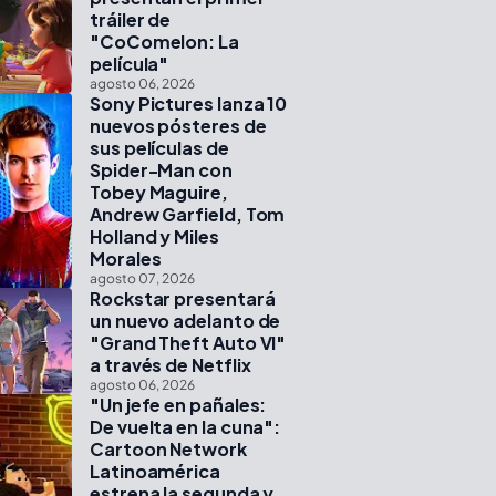
tráiler de
"CoComelon: La
película"
agosto 06, 2026
Sony Pictures lanza 10
nuevos pósteres de
sus películas de
Spider-Man con
Tobey Maguire,
Andrew Garfield, Tom
Holland y Miles
Morales
agosto 07, 2026
Rockstar presentará
un nuevo adelanto de
"Grand Theft Auto VI"
a través de Netflix
agosto 06, 2026
"Un jefe en pañales:
De vuelta en la cuna":
Cartoon Network
Latinoamérica
estrena la segunda y