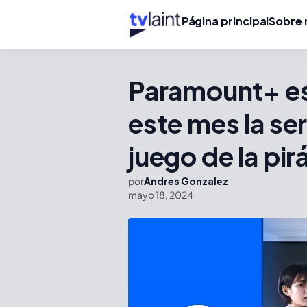
Página principal
Sobre 
Paramount+ es
este mes la se
juego de la pi
por
Andres Gonzalez
mayo 18, 2024