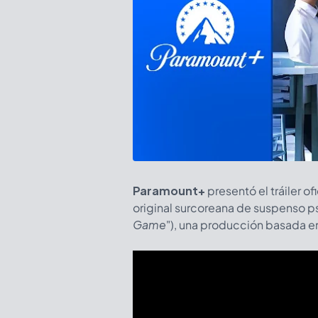
Paramount+
presentó el tráiler of
original surcoreana de suspenso p
Game
"), una producción basada 