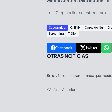
Global Content Distribution
fuer
Los 10 episodios se estrenarán el 
Categorías:
CJ ENM
Corea del Sur
Dr
Streaming
Tráiler
Facebook
Twitter
OTRAS NOTICIAS
Error:
No encontramos nada que mostrar
Artículo Anterior