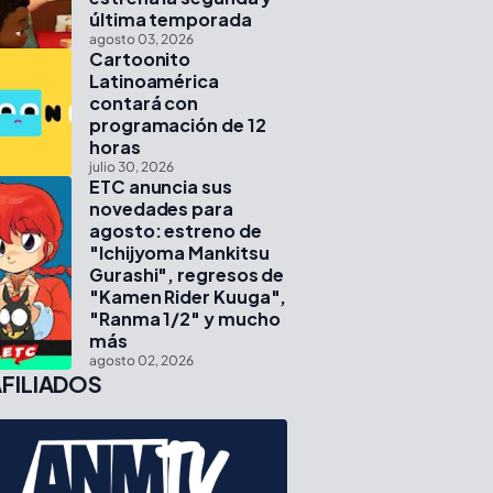
última temporada
agosto 03, 2026
Cartoonito
Latinoamérica
contará con
programación de 12
horas
julio 30, 2026
ETC anuncia sus
novedades para
agosto: estreno de
"Ichijyoma Mankitsu
Gurashi", regresos de
"Kamen Rider Kuuga",
"Ranma 1/2" y mucho
más
agosto 02, 2026
FILIADOS