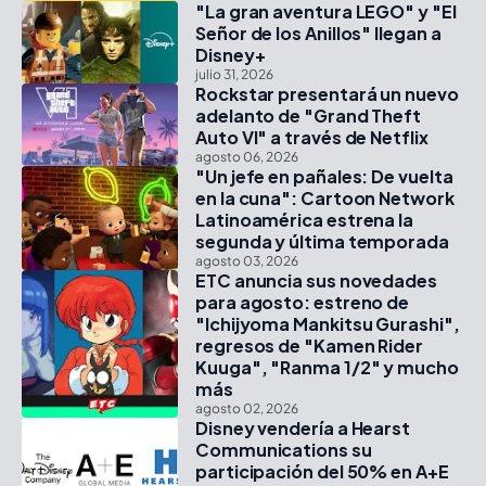
"La gran aventura LEGO" y "El
Señor de los Anillos" llegan a
Disney+
julio 31, 2026
Rockstar presentará un nuevo
adelanto de "Grand Theft
Auto VI" a través de Netflix
agosto 06, 2026
"Un jefe en pañales: De vuelta
en la cuna": Cartoon Network
Latinoamérica estrena la
segunda y última temporada
agosto 03, 2026
ETC anuncia sus novedades
para agosto: estreno de
"Ichijyoma Mankitsu Gurashi",
regresos de "Kamen Rider
Kuuga", "Ranma 1/2" y mucho
más
agosto 02, 2026
Disney vendería a Hearst
Communications su
participación del 50% en A+E