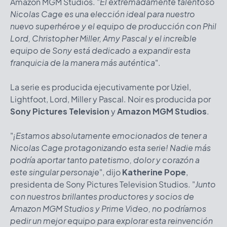
Amazon MGM Studios. "
El extremadamente talentoso
Nicolas Cage es una elección ideal para nuestro
nuevo superhéroe y el equipo de producción con Phil
Lord, Christopher Miller, Amy Pascal y el increíble
equipo de Sony está dedicado a expandir esta
franquicia de la manera más auténtica
".
La serie es producida ejecutivamente por Uziel,
Lightfoot, Lord, Miller y Pascal. Noir es producida por
Sony Pictures Television
y
Amazon MGM Studios
.
"
¡Estamos absolutamente emocionados de tener a
Nicolas Cage protagonizando esta serie! Nadie más
podría aportar tanto patetismo, dolor y corazón a
este singular personaje
", dijo
Katherine Pope
,
presidenta de Sony Pictures Television Studios. "
Junto
con nuestros brillantes productores y socios de
Amazon MGM Studios y Prime Video, no podríamos
pedir un mejor equipo para explorar esta reinvención