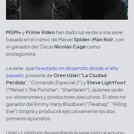
MGM+
y
Prime Video
han dado luz verde a una serie
basada en el cómic de Marvel
Spider-Man Noir
, con
el ganador del Óscar
Nicolas Cage
como
protagonista.
La serie, que
ha estado en desarrollo desde el año
pasado
, proviene de
Oren Uziel
("
La Ciudad
Perdida
", "
Comando Especial 2
") y
Steve Lightfoot
("
Marvel’s The Punisher
", "
Shantaram
"), quienes serán
co-showrunners y productores ejecutivos. El director
ganador del Emmy Harry Bradbeer ("
Fleabag
", "
Killing
Eve
") dirigirá y producirá ejecutivamente los dos
primeros episodios.
Uziel y Lightfoot desarrollaron la serie junto al equipo