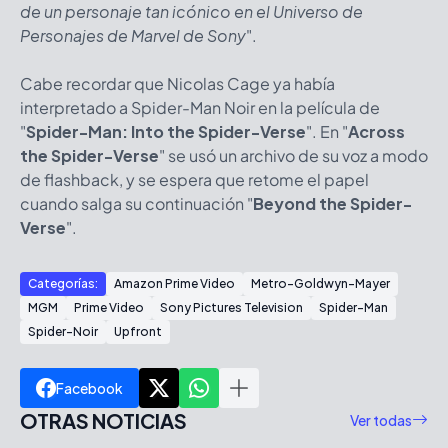
de un personaje tan icónico en el Universo de
Personajes de Marvel de Sony
".
Cabe recordar que Nicolas Cage ya había
interpretado a Spider-Man Noir en la película de
"
Spider-Man: Into the Spider-Verse
". En "
Across
the Spider-Verse
" se usó un archivo de su voz a modo
de flashback, y se espera que retome el papel
cuando salga su continuación "
Beyond the Spider-
Verse
".
Categorías:
Amazon Prime Video
Metro-Goldwyn-Mayer
MGM
Prime Video
Sony Pictures Television
Spider-Man
Spider-Noir
Upfront
Facebook
OTRAS NOTICIAS
Ver todas