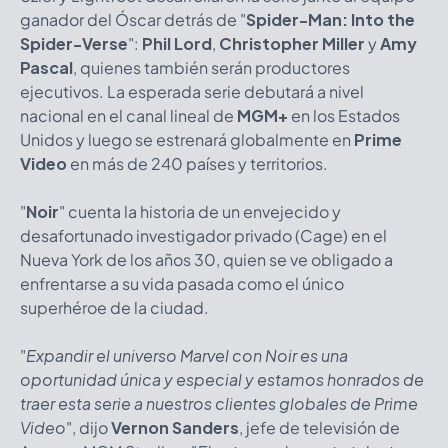
ganador del Óscar detrás de "
Spider-Man: Into the
Spider-Verse
":
Phil Lord
,
Christopher Miller
y
Amy
Pascal
, quienes también serán productores
ejecutivos. La esperada serie debutará a nivel
nacional en el canal lineal de
MGM+
en los Estados
Unidos y luego se estrenará globalmente en
Prime
Video
en más de 240 países y territorios.
"
Noir
" cuenta la historia de un envejecido y
desafortunado investigador privado (Cage) en el
Nueva York de los años 30, quien se ve obligado a
enfrentarse a su vida pasada como el único
superhéroe de la ciudad.
"
Expandir el universo Marvel con Noir es una
oportunidad única y especial y estamos honrados de
traer esta serie a nuestros clientes globales de Prime
Video
", dijo
Vernon Sanders
, jefe de televisión de