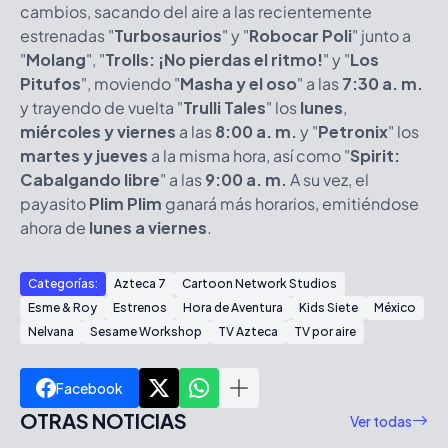
cambios, sacando del aire a las recientemente
estrenadas "
Turbosaurios
" y "
Robocar Poli
" junto a
"
Molang
", "
Trolls: ¡No pierdas el ritmo!
" y "
Los
Pitufos
", moviendo "
Masha y el oso
" a las
7:30 a. m.
y trayendo de vuelta "
Trulli Tales
" los
lunes
,
miércoles y viernes
a las
8:00 a. m.
y "
Petronix
" los
martes y jueves
a la misma hora, así como "
Spirit:
Cabalgando libre
" a las
9:00 a. m.
A su vez, el
payasito
Plim Plim
ganará más horarios, emitiéndose
ahora de
lunes a viernes
.
Categorías:
Azteca 7
Cartoon Network Studios
Esme & Roy
Estrenos
Hora de Aventura
Kids Siete
México
Nelvana
Sesame Workshop
TV Azteca
TV por aire
Facebook
OTRAS NOTICIAS
Ver todas