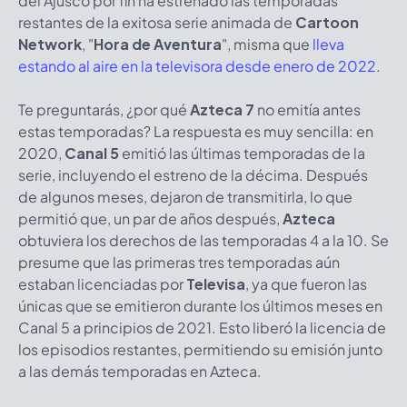
del Ajusco por fin ha estrenado las temporadas
restantes de la exitosa serie animada de
Cartoon
Network
, "
Hora de Aventura
", misma que
lleva
estando al aire en la televisora desde enero de 2022
.
Te preguntarás, ¿por qué
Azteca 7
no emitía antes
estas temporadas? La respuesta es muy sencilla: en
2020,
Canal 5
emitió las últimas temporadas de la
serie, incluyendo el estreno de la décima. Después
de algunos meses, dejaron de transmitirla, lo que
permitió que, un par de años después,
Azteca
obtuviera los derechos de las temporadas 4 a la 10. Se
presume que las primeras tres temporadas aún
estaban licenciadas por
Televisa
, ya que fueron las
únicas que se emitieron durante los últimos meses en
Canal 5 a principios de 2021. Esto liberó la licencia de
los episodios restantes, permitiendo su emisión junto
a las demás temporadas en Azteca.