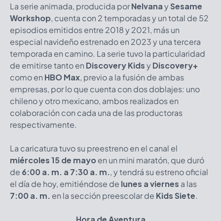
La serie animada, producida por
Nelvana
y
Sesame
Workshop
, cuenta con 2 temporadas y un total de 52
episodios emitidos entre 2018 y 2021, más un
especial navideño estrenado en 2023 y una tercera
temporada en camino. La serie tuvo la particularidad
de emitirse tanto en
Discovery Kids
y
Discovery+
como en
HBO Max
, previo a la fusión de ambas
empresas, por lo que cuenta con dos doblajes: uno
chileno y otro mexicano, ambos realizados en
colaboración con cada una de las productoras
respectivamente.
La caricatura tuvo su preestreno en el canal el
miércoles 15 de mayo
en un mini maratón, que duró
de
6:00 a. m. a 7:30 a. m.
, y tendrá su estreno oficial
el día de hoy, emitiéndose de
lunes a viernes
a las
7:00 a. m.
en la sección preescolar de
Kids Siete
.
Hora de Aventura