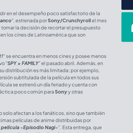
dir en el desempeño poco satisfactorio de la
lanco
", estrenada por
Sony/Crunchyroll
el mes
 tomar la decisión de recortar el presupuesto
 en los cines de Latinoamérica que son
!!
" se encuentra en menos cines y posee menos
vo "
SPY × FAMILY
" el pasado abril. Además, en
 su distribución es más limitada; por ejemplo,
ersión subtitulada de la película en todos sus
lícula se estrenó un día feriado y cuenta con
ráctica poco común para
Sony
y otras
 solo afectan a los fanáticos, sino que también
ximas películas de anime distribuidas por
 película -Episodio Nagi-
". Esta entrega, que