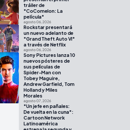
tráiler de
"CoComelon: La
película"
agosto 06, 2026
Rockstar presentará
un nuevo adelanto de
"Grand Theft Auto VI"
a través de Netflix
agosto 06, 2026
Sony Pictures lanza 10
nuevos pósteres de
sus películas de
Spider-Man con
Tobey Maguire,
Andrew Garfield, Tom
Holland y Miles
Morales
agosto 07, 2026
"Un jefe en pañales:
De vuelta en la cuna":
Cartoon Network
Latinoamérica
estrena la segunda y