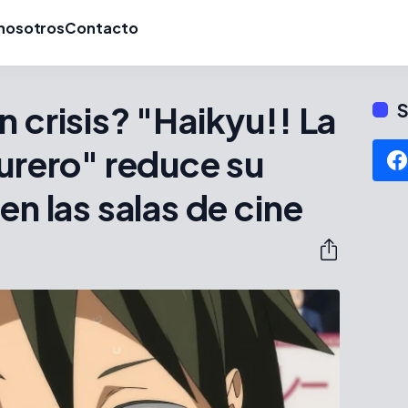
nosotros
Contacto
n crisis? "Haikyu!! La
S
surero" reduce su
en las salas de cine