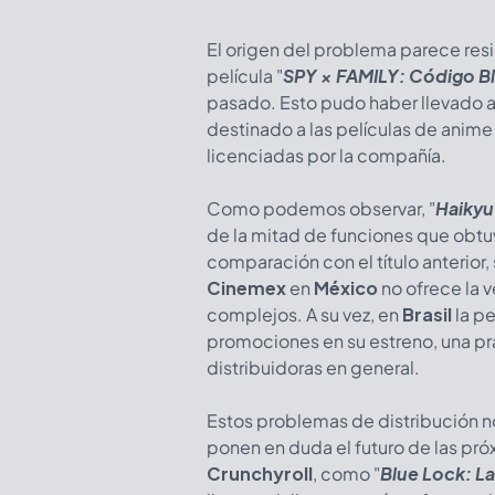
El origen del problema parece resi
película "
SPY × FAMILY: Código B
pasado. Esto pudo haber llevado a
destinado a las películas de anime
licenciadas por la compañía.
Como podemos observar, "
Haikyu
de la mitad de funciones que obtu
comparación con el título anterior,
Cinemex
en
México
no ofrece la v
complejos. A su vez, en
Brasil
la pe
promociones en su estreno, una p
distribuidoras en general.
Estos problemas de distribución no
ponen en duda el futuro de las pró
Crunchyroll
, como "
Blue Lock: La