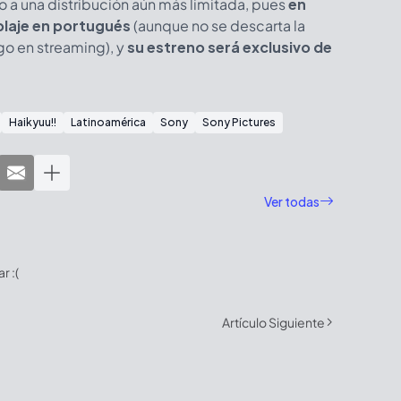
ndo a una distribución aún más limitada, pues
en
blaje en portugués
(aunque no se descarta la
go en streaming), y
su estreno será exclusivo de
Haikyuu!!
Latinoamérica
Sony
Sony Pictures
Ver todas
 :(
Artículo Siguiente