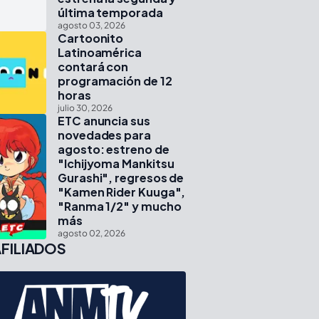
última temporada
agosto 03, 2026
Cartoonito
Latinoamérica
contará con
programación de 12
horas
julio 30, 2026
ETC anuncia sus
novedades para
agosto: estreno de
"Ichijyoma Mankitsu
Gurashi", regresos de
"Kamen Rider Kuuga",
"Ranma 1/2" y mucho
más
agosto 02, 2026
FILIADOS