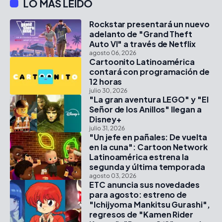
LO MÁS LEÍDO
Rockstar presentará un nuevo
adelanto de "Grand Theft
Auto VI" a través de Netflix
agosto 06, 2026
Cartoonito Latinoamérica
contará con programación de
12 horas
julio 30, 2026
"La gran aventura LEGO" y "El
Señor de los Anillos" llegan a
Disney+
julio 31, 2026
"Un jefe en pañales: De vuelta
en la cuna": Cartoon Network
Latinoamérica estrena la
segunda y última temporada
agosto 03, 2026
ETC anuncia sus novedades
para agosto: estreno de
"Ichijyoma Mankitsu Gurashi",
regresos de "Kamen Rider