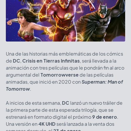
Una de las historias más emblemáticas de los cómics
de
DC
,
Crisis en Tierras Infinitas
, será llevada a la
animación con tres películas que le pondrán fin al arco
argumental del
Tomorrowverse
de las películas
animadas, que inició en 2020 con
Superman: Man of
Tomorrow
.
A inicios de esta semana,
DC
lanzó un nuevo tráiler de
la primera parte de esta esperada trilogía, que se
estrenará en formato digital el próximo
9 de enero
.
Una versión en
4K UHD
será lanzada a la venta dos
semanas después, el
23 de enero
.