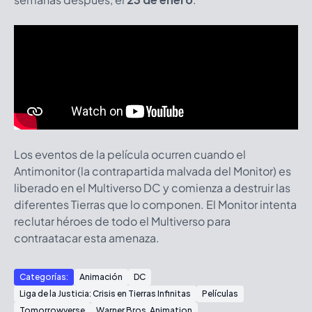
Los eventos de la película ocurren cuando el
Antimonitor (la contrapartida malvada del Monitor) es
liberado en el Multiverso DC y comienza a destruir las
diferentes Tierras que lo componen. El Monitor intenta
reclutar héroes de todo el Multiverso para
contraatacar esta amenaza.
Categorías:
Animación
DC
Liga de la Justicia: Crisis en Tierras Infinitas
Películas
Tomorrowverse
Warner Bros. Animation