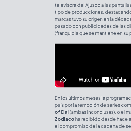
televisora del Ajusco a las panta
tipo de producciones, destacando 
marcas tuvo su origen en la década
pasado con publicidades de las dis
(franquicia que se mantiene en su 
En los últimos meses la programac
país por la remoción de series co
of Dai
(ambas inconclusas), o el ma
Zodiaco
ha recibido desde hace a
el compromiso de la cadena de seg