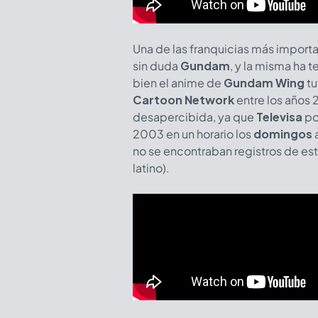
Una de las franquicias más import
sin duda
Gundam
, y la misma ha 
bien el anime de
Gundam Wing
tu
Cartoon Network
entre los años 
desapercibida, ya que
Televisa
po
2003 en un horario los
domingos
a
no se encontraban registros de esta
latino).