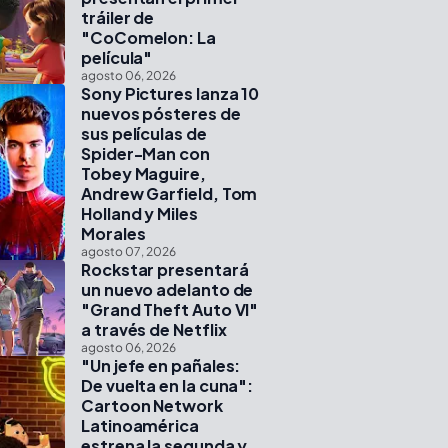
tráiler de
"CoComelon: La
película"
agosto 06, 2026
Sony Pictures lanza 10
nuevos pósteres de
sus películas de
Spider-Man con
Tobey Maguire,
Andrew Garfield, Tom
Holland y Miles
Morales
agosto 07, 2026
Rockstar presentará
un nuevo adelanto de
"Grand Theft Auto VI"
a través de Netflix
agosto 06, 2026
"Un jefe en pañales:
De vuelta en la cuna":
Cartoon Network
Latinoamérica
estrena la segunda y