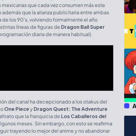
llas mexicanas que cada vez consumen más este
además que la alianza publicitaria entre ambas
 de los 90's, volviendo formalmente el año
tintas líneas de figuras de
Dragon Ball Super
programación diaria de manera habitual).
ión del canal ha decepcionado a los otakus del
A
mo
One Piece
y
Dragon Quest: The Adventure
ltrato que la franquicia de
Los Caballeros del
lgunos meses. Sin embargo, con esto se reafirma
uir trayendo lo mejor del anime y no abandonar