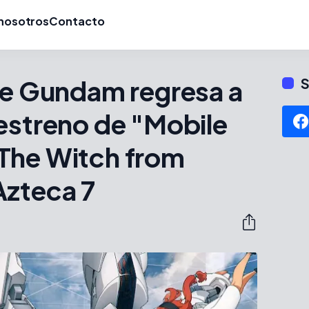
nosotros
Contacto
de Gundam regresa a
S
estreno de "Mobile
The Witch from
Azteca 7