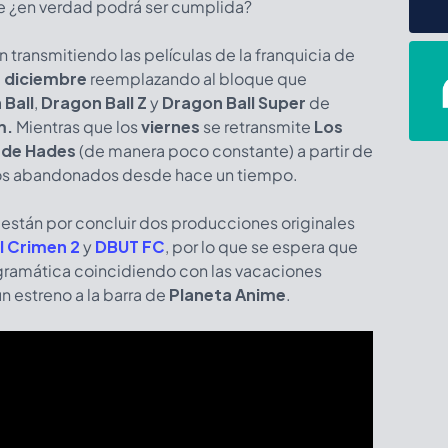
que ¿en verdad podrá ser cumplida?
 transmitiendo las películas de la franquicia de
e diciembre
reemplazando al bloque que
 Ball
,
Dragon Ball Z
y
Dragon Ball Super
de
m.
Mientras que los
viernes
se retransmite
Los
a de Hades
(de manera poco constante) a partir de
nos abandonados desde hace un tiempo.
stán por concluir dos producciones originales
l Crimen 2
y
DBUT FC
, por lo que se espera que
programática coincidiendo con las vacaciones
n estreno a la barra de
Planeta Anime
.