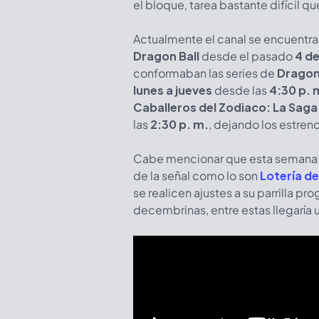
el bloque, tarea bastante difícil 
Actualmente el canal se encuentran
Dragon Ball
desde el pasado
4 d
conformaban las series de
Dragon
lunes a jueves
desde las
4:30 p. 
Caballeros del Zodiaco: La Sag
las
2:30 p. m.
, dejando los estre
Cabe mencionar que esta semana e
de la señal como lo son
Lotería de
se realicen ajustes a su parrilla 
decembrinas, entre estas llegaría u