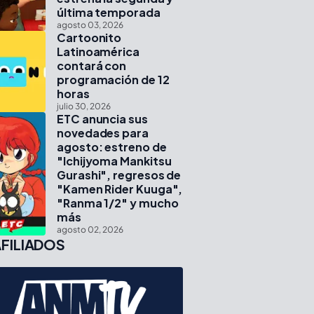
última temporada
agosto 03, 2026
Cartoonito
Latinoamérica
contará con
programación de 12
horas
julio 30, 2026
ETC anuncia sus
novedades para
agosto: estreno de
"Ichijyoma Mankitsu
Gurashi", regresos de
"Kamen Rider Kuuga",
"Ranma 1/2" y mucho
más
agosto 02, 2026
FILIADOS