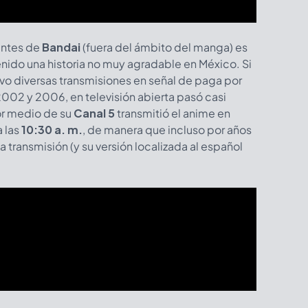
antes de
Bandai
(fuera del ámbito del manga) es
tenido una historia no muy agradable en México. Si
vo diversas transmisiones en señal de paga por
2002 y 2006, en televisión abierta pasó casi
r medio de su
Canal 5
transmitió el anime en
 las
10:30 a. m.
, de manera que incluso por años
 transmisión (y su versión localizada al español