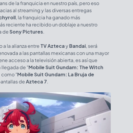
ns de la franquicia en nuestro país, pero eso
acias al streaming y las diversas entregas
chyroll
, la franquicia ha ganado más
ás reciente ha recibido un doblaje a nuestro
ma de
Sony Pictures
.
 la alianza entre
TV Azteca
y
Bandai
, será
renovada a las pantallas mexicanas con una mayor
ene acceso a la televisión abierta, es así que
 llegada de "
Mobile Suit Gundam: The Witch
a como "
Mobile Suit Gundam: La Bruja de
pantallas de
Azteca 7
.