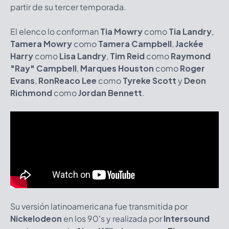
partir de su tercer temporada.
El elenco lo conforman
Tia Mowry
como
Tia Landry
,
Tamera Mowry
como
Tamera Campbell
,
Jackée
Harry
como
Lisa Landry
,
Tim Reid
como
Raymond
"Ray" Campbell
,
Marques Houston
como
Roger
Evans
,
RonReaco Lee
como
Tyreke Scott
y
Deon
Richmond
como
Jordan Bennett
.
Su versión latinoamericana fue transmitida por
Nickelodeon
en los 90's y realizada por
Intersound