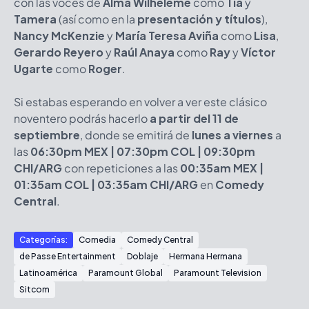
con las voces de
Alma Wilheleme
como
Tia
y
Tamera
(así como en la
presentación y títulos
),
Nancy McKenzie
y
María Teresa Aviña
como
Lisa
,
Gerardo Reyero
y
Raúl Anaya
como
Ray
y
Víctor
Ugarte
como
Roger
.
Si estabas esperando en volver a ver este clásico
noventero podrás hacerlo
a partir del 11 de
septiembre
, donde se emitirá de
lunes a viernes
a
las
06:30pm MEX | 07:30pm COL | 09:30pm
CHI/ARG
con repeticiones a las
00:35am MEX |
01:35am COL | 03:35am CHI/ARG
en
Comedy
Central
.
Categorías:
Comedia
Comedy Central
de Passe Entertainment
Doblaje
Hermana Hermana
Latinoamérica
Paramount Global
Paramount Television
Sitcom