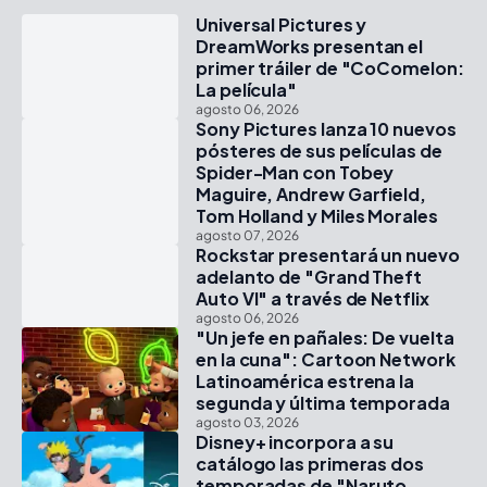
Universal Pictures y
DreamWorks presentan el
primer tráiler de "CoComelon:
La película"
agosto 06, 2026
Sony Pictures lanza 10 nuevos
pósteres de sus películas de
Spider-Man con Tobey
Maguire, Andrew Garfield,
Tom Holland y Miles Morales
agosto 07, 2026
Rockstar presentará un nuevo
adelanto de "Grand Theft
Auto VI" a través de Netflix
agosto 06, 2026
"Un jefe en pañales: De vuelta
en la cuna": Cartoon Network
Latinoamérica estrena la
segunda y última temporada
agosto 03, 2026
Disney+ incorpora a su
catálogo las primeras dos
temporadas de "Naruto