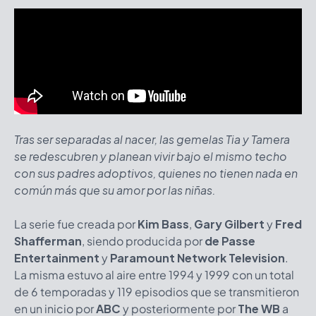
Tras ser separadas al nacer, las gemelas Tia y Tamera
se redescubren y planean vivir bajo el mismo techo
con sus padres adoptivos, quienes no tienen nada en
común más que su amor por las niñas.
La serie fue creada por
Kim Bass
,
Gary Gilbert
y
Fred
Shafferman
, siendo producida por
de Passe
Entertainment
y
Paramount Network Television
.
La misma estuvo al aire entre 1994 y 1999 con un total
de 6 temporadas y 119 episodios que se transmitieron
en un inicio por
ABC
y posteriormente por
The WB
a