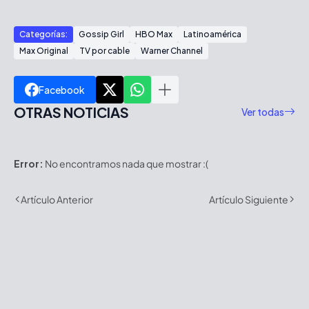
Categorías:
Gossip Girl
HBO Max
Latinoamérica
Max Original
TV por cable
Warner Channel
Facebook
OTRAS NOTICIAS
Ver todas
Error:
No encontramos nada que mostrar :(
Artículo Anterior
Artículo Siguiente