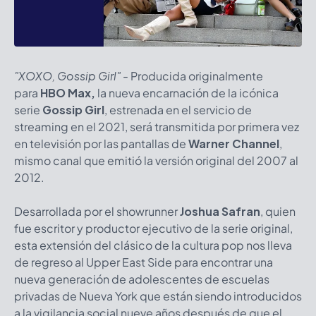
"XOXO, Gossip Girl" -
Producida originalmente
para
HBO Max,
la nueva encarnación de la icónica
serie
Gossip Girl
, estrenada en el servicio de
streaming en el 2021, será transmitida por primera vez
en televisión por las pantallas de
Warner Channel
,
mismo canal que emitió la versión original del 2007 al
2012.
Desarrollada por el showrunner
Joshua Safran
, quien
fue escritor y productor ejecutivo de la serie original,
esta extensión del clásico de la cultura pop nos lleva
de regreso al Upper East Side para encontrar una
nueva generación de adolescentes de escuelas
privadas de Nueva York que están siendo introducidos
a la vigilancia social nueve años después de que el