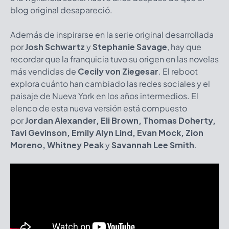
blog original desapareció.
Además de inspirarse en la serie original desarrollada
por
Josh Schwartz
y
Stephanie Savage
, hay que
recordar que la franquicia tuvo su origen en las novelas
más vendidas de
Cecily von Ziegesar
. El reboot
explora cuánto han cambiado las redes sociales y el
paisaje de Nueva York en los años intermedios. El
elenco de esta nueva versión está compuesto
por
Jordan Alexander, Eli Brown, Thomas Doherty,
Tavi Gevinson, Emily Alyn Lind, Evan Mock, Zion
Moreno, Whitney Peak
y
Savannah Lee Smith
.