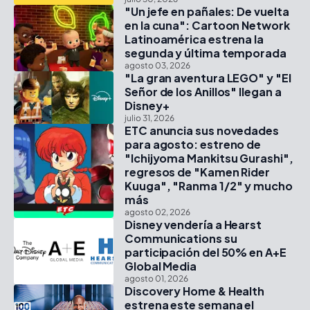
"Un jefe en pañales: De vuelta
en la cuna": Cartoon Network
Latinoamérica estrena la
segunda y última temporada
agosto 03, 2026
"La gran aventura LEGO" y "El
Señor de los Anillos" llegan a
Disney+
julio 31, 2026
ETC anuncia sus novedades
para agosto: estreno de
"Ichijyoma Mankitsu Gurashi",
regresos de "Kamen Rider
Kuuga", "Ranma 1/2" y mucho
más
agosto 02, 2026
Disney vendería a Hearst
Communications su
participación del 50% en A+E
Global Media
agosto 01, 2026
Discovery Home & Health
estrena este semana el