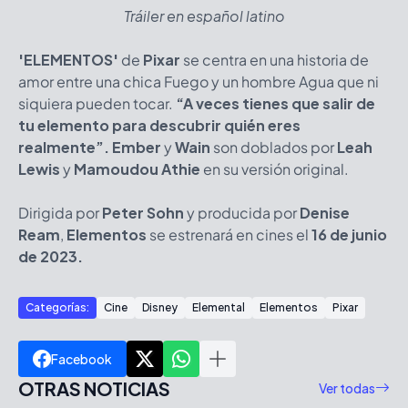
Tráiler en español latino
'ELEMENTOS'
de
Pixar
se centra en una historia de
amor entre una chica Fuego y un hombre Agua que ni
siquiera pueden tocar.
“A veces tienes que salir de
tu elemento para descubrir quién eres
realmente”. Ember
y
Wain
son doblados por
Leah
Lewis
y
Mamoudou Athie
en su versión original.
Dirigida por
Peter Sohn
y producida por
Denise
Ream
,
Elementos
se estrenará en cines el
16 de junio
de 2023.
Categorías:
Cine
Disney
Elemental
Elementos
Pixar
Facebook
OTRAS NOTICIAS
Ver todas