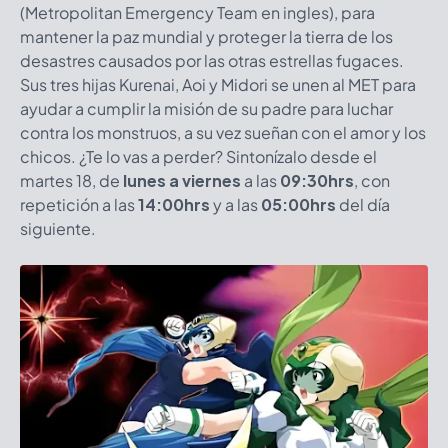
(Metropolitan Emergency Team en ingles), para
mantener la paz mundial y proteger la tierra de los
desastres causados por las otras estrellas fugaces.
Sus tres hijas Kurenai, Aoi y Midori se unen al MET para
ayudar a cumplir la misión de su padre para luchar
contra los monstruos, a su vez sueñan con el amor y los
chicos. ¿Te lo vas a perder? Sintonízalo desde el
martes 18, de
lunes a viernes
a las
09:30hrs
, con
repetición a las
14:00hrs
y a las
05:00hrs
del día
siguiente.