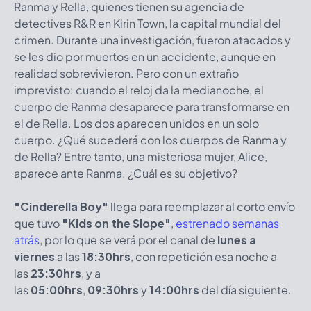
Ranma y Rella, quienes tienen su agencia de
detectives R&R en Kirin Town, la capital mundial del
crimen. Durante una investigación, fueron atacados y
se les dio por muertos en un accidente, aunque en
realidad sobrevivieron. Pero con un extraño
imprevisto: cuando el reloj da la medianoche, el
cuerpo de Ranma desaparece para transformarse en
el de Rella. Los dos aparecen unidos en un solo
cuerpo. ¿Qué sucederá con los cuerpos de Ranma y
de Rella? Entre tanto, una misteriosa mujer, Alice,
aparece ante Ranma. ¿Cuál es su objetivo?
"Cinderella Boy"
llega para reemplazar al corto envío
que tuvo
"Kids on the Slope"
,
estrenado semanas
atrás
, por lo que se verá por el canal de
lunes a
viernes
a las
18:30hrs
, con repetición esa noche a
las
23:30hrs
, y a
las
05:00hrs
,
09:30hrs
y
14:00hrs
del día siguiente.