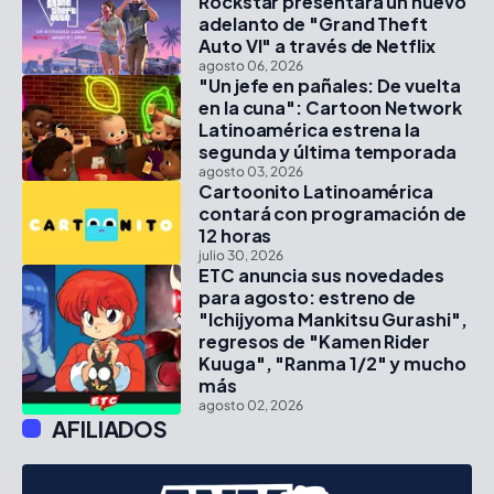
Rockstar presentará un nuevo
adelanto de "Grand Theft
Auto VI" a través de Netflix
agosto 06, 2026
"Un jefe en pañales: De vuelta
en la cuna": Cartoon Network
Latinoamérica estrena la
segunda y última temporada
agosto 03, 2026
Cartoonito Latinoamérica
contará con programación de
12 horas
julio 30, 2026
ETC anuncia sus novedades
para agosto: estreno de
"Ichijyoma Mankitsu Gurashi",
regresos de "Kamen Rider
Kuuga", "Ranma 1/2" y mucho
más
agosto 02, 2026
AFILIADOS