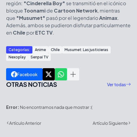
región:
"Cinderella Boy"
se transmitió en el icónico
bloque
Toonami
de
Cartoon Network
, mientras
que
"Musumet"
pasó por el legendario
Animax
.
Además, ambos se pudieron disfrutar particularmente
en
Chile
por
ETC TV
.
Categorías:
Anime
Chile
Musumet: Las justicieras
Nexoplay
Senpai TV
Facebook
OTRAS NOTICIAS
Ver todas
Error:
No encontramos nada que mostrar :(
Artículo Anterior
Artículo Siguiente