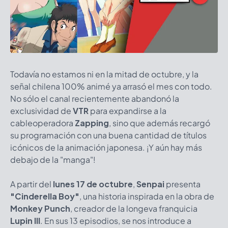
Todavía no estamos ni en la mitad de octubre, y la
señal chilena 100% animé ya arrasó el mes con todo.
No sólo el canal recientemente abandonó la
exclusividad de
VTR
para expandirse a la
cableoperadora
Zapping
, sino que además recargó
su programación con una buena cantidad de títulos
icónicos de la animación japonesa. ¡Y aún hay más
debajo de la "manga"!
A partir del
lunes 17 de octubre
,
Senpai
presenta
"Cinderella Boy"
, una historia inspirada en la obra de
Monkey Punch
, creador de la longeva franquicia
Lupin III
. En sus 13 episodios, se nos introduce a