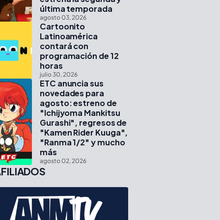
última temporada
agosto 03, 2026
Cartoonito
Latinoamérica
contará con
programación de 12
horas
julio 30, 2026
ETC anuncia sus
novedades para
agosto: estreno de
"Ichijyoma Mankitsu
Gurashi", regresos de
"Kamen Rider Kuuga",
"Ranma 1/2" y mucho
más
agosto 02, 2026
FILIADOS