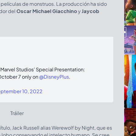
es películas de monstruos. La producción ha sido
dor del
Oscar Michael Giacchino
y
Jaycob
 Marvel Studios’ Special Presentation:
October 7 only on
@DisneyPlus
.
ptember 10, 2022
Tráiler
título, Jack Russell alias Werewolf by Night, que es
 lobo conservando el intelecto humano. Se cree