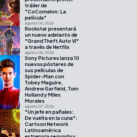
tráiler de
"CoComelon: La
película"
agosto 06, 2026
Rockstar presentará
un nuevo adelanto de
"Grand Theft Auto VI"
a través de Netflix
agosto 06, 2026
Sony Pictures lanza 10
nuevos pósteres de
sus películas de
Spider-Man con
Tobey Maguire,
Andrew Garfield, Tom
Holland y Miles
Morales
agosto 07, 2026
"Un jefe en pañales:
De vuelta en la cuna":
Cartoon Network
Latinoamérica
estrena la segunda y