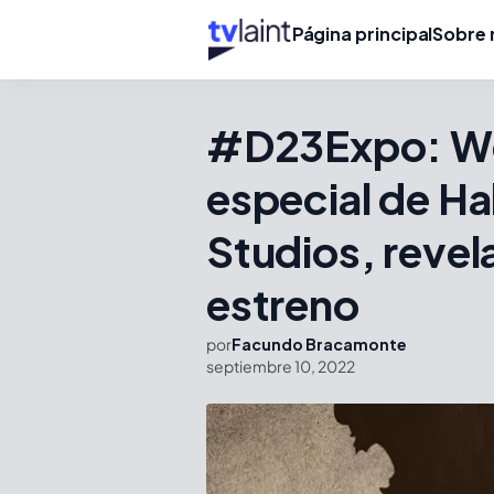
Página principal
Sobre 
#D23Expo: Wer
especial de H
Studios, revela
estreno
por
Facundo Bracamonte
septiembre 10, 2022