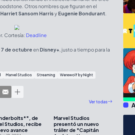
Bloodstone. Otros nombres que figuran en el
a
Harriet Sansom Harris
y
Eugenie Bondurant
.
r. Cortesía:
Deadline
o
7 de octubre
en
Disney+
, justo a tiempo para la
l
Marvel Studios
Streaming
Werewolf by Night
Ver todas
A
nderbolts*", de
Marvel Studios
l Studios, recibe
presentó un nuevo
uevo avance
tráiler de "Capitán