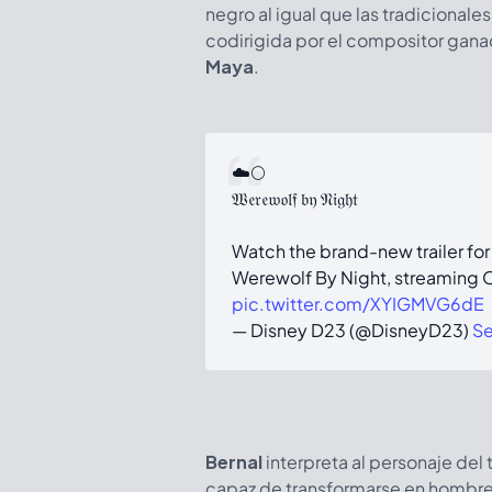
negro al igual que las tradicional
codirigida por el compositor gana
Maya
.
☁️🌕
𝔚𝔢𝔯𝔢𝔴𝔬𝔩𝔣 𝔟𝔶 𝔑𝔦𝔤𝔥𝔱
Watch the brand-new trailer for
Werewolf By Night, streaming 
pic.twitter.com/XYIGMVG6dE
— Disney D23 (@DisneyD23)
Se
Bernal
interpreta al personaje del 
capaz de transformarse en hombre