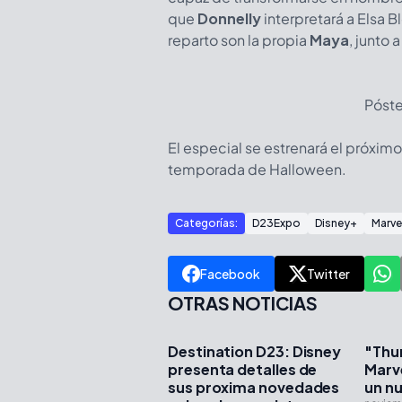
que
Donnelly
interpretará a Elsa 
reparto son la propia
Maya
, junto 
Póste
El especial se estrenará el próxim
temporada de Halloween.
Categorías:
D23Expo
Disney+
Marve
Facebook
Twitter
OTRAS NOTICIAS
Destination D23: Disney
"Thu
presenta detalles de
Marve
sus proxima novedades
un n