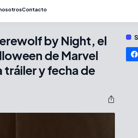
nosotros
Contacto
ewolf by Night, el
S
alloween de Marvel
 tráiler y fecha de