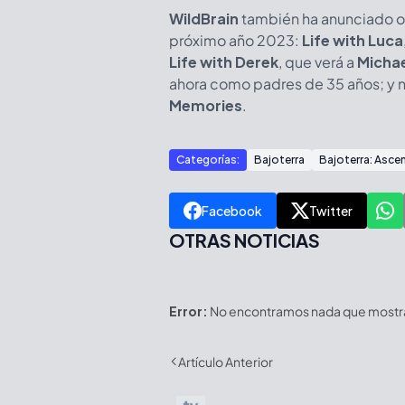
WildBrain
también ha anunciado o
próximo año 2023:
Life with Luca
Life with Derek
, que verá a
Michae
ahora como padres de 35 años; y n
Memories
.
Categorías:
Bajoterra
Bajoterra: Asce
Facebook
Twitter
OTRAS NOTICIAS
Error:
No encontramos nada que mostrar
Artículo Anterior