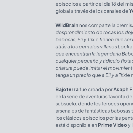
episodios a partir del día 18 del 
global a través de los canales de
Y
WildBrain
nos comparte la premis
desprendimiento de rocas los dej
babosas, Eli y Trixie tienen que ser
atrás a los gemelos villanos Locke 
que encuentran la legendaria Babos
cualquier pequeño y ridículo flot
criatura puede imitar el movimien
tenga un precio que a Eli y a Trixie
Bajoterra
fue creada por
Asaph F
en la serie de aventuras favorita d
subsuelo, donde los feroces opone
arsenales de fantásticas babosas 
los clásicos episodios por las pant
está disponible en
Prime Video
y 