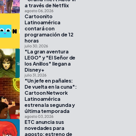
a través de Netflix
agosto 06, 2026
Cartoonito
Latinoamérica
contará con
programación de 12
horas
julio 30, 2026
"La gran aventura
LEGO" y "El Señor de
los Anillos" llegan a
Disney+
julio 31, 2026
"Un jefe en pañales:
De vuelta en la cuna":
Cartoon Network
Latinoamérica
estrena la segunda y
última temporada
agosto 03, 2026
ETC anuncia sus
novedades para
agosto: estreno de