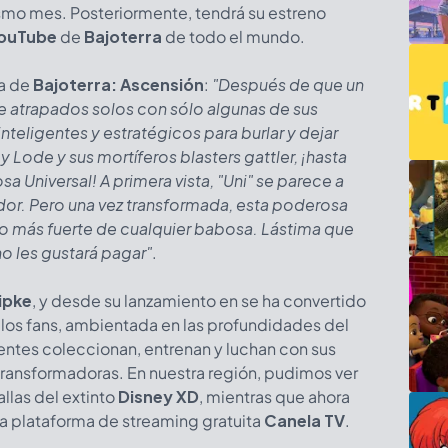
mismo mes. Posteriormente, tendrá su estreno
ouTube
de
Bajoterra
de todo el mundo.
a de
Bajoterra: Ascensión
:
"Después de que un
e atrapados solos con sólo algunas de sus
 inteligentes y estratégicos para burlar y dejar
y Lode y sus mortíferos blasters gattler, ¡hasta
a Universal! A primera vista, "Uni" se parece a
ador. Pero una vez transformada, esta poderosa
to más fuerte de cualquier babosa. Lástima que
 no les gustará pagar"
.
ipke
, y desde su lanzamiento en se ha convertido
e los fans, ambientada en las profundidades del
ntes coleccionan, entrenan y luchan con sus
transformadoras. En nuestra región, pudimos ver
allas del extinto
Disney XD
, mientras que ahora
la plataforma de streaming gratuita
Canela TV
.