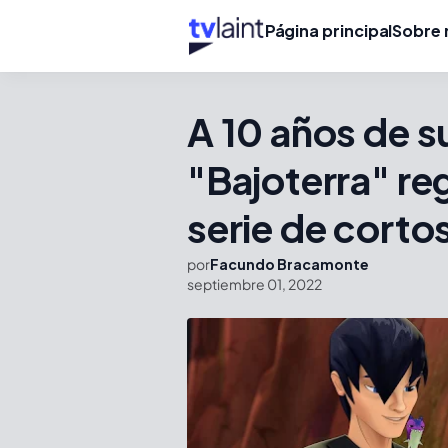
Página principal
Sobre 
A 10 años de s
"Bajoterra" re
serie de corto
por
Facundo Bracamonte
septiembre 01, 2022