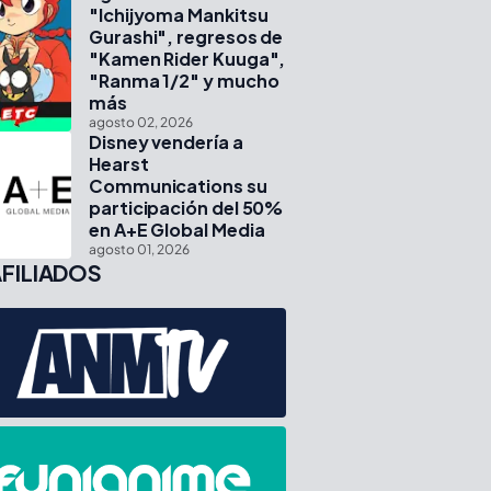
"Ichijyoma Mankitsu
Gurashi", regresos de
"Kamen Rider Kuuga",
"Ranma 1/2" y mucho
más
agosto 02, 2026
Disney vendería a
Hearst
Communications su
participación del 50%
en A+E Global Media
agosto 01, 2026
FILIADOS