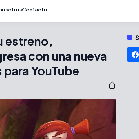
nosotros
Contacto
u estreno,
S
gresa con una nueva
s para YouTube