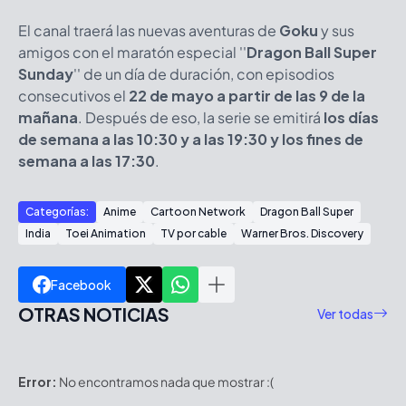
El canal traerá las nuevas aventuras de
Goku
y sus
amigos con el maratón especial ''
Dragon Ball Super
Sunday
'' de un día de duración, con episodios
consecutivos el
22 de mayo a partir de las 9 de la
mañana
. Después de eso, la serie se emitirá
los días
de semana a las 10:30 y a las 19:30 y los fines de
semana a las 17:30
.
Categorías:
Anime
Cartoon Network
Dragon Ball Super
India
Toei Animation
TV por cable
Warner Bros. Discovery
Facebook
OTRAS NOTICIAS
Ver todas
Error:
No encontramos nada que mostrar :(