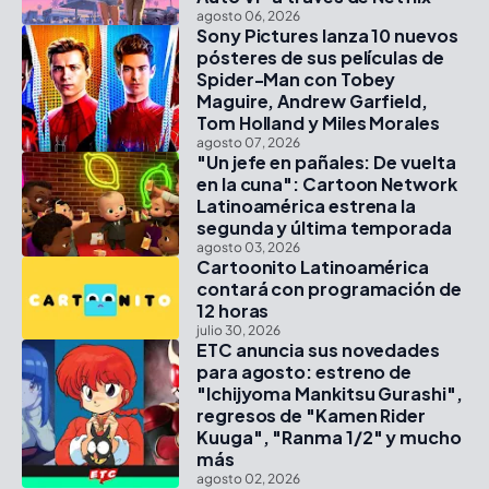
agosto 06, 2026
Sony Pictures lanza 10 nuevos
pósteres de sus películas de
Spider-Man con Tobey
Maguire, Andrew Garfield,
Tom Holland y Miles Morales
agosto 07, 2026
"Un jefe en pañales: De vuelta
en la cuna": Cartoon Network
Latinoamérica estrena la
segunda y última temporada
agosto 03, 2026
Cartoonito Latinoamérica
contará con programación de
12 horas
julio 30, 2026
ETC anuncia sus novedades
para agosto: estreno de
"Ichijyoma Mankitsu Gurashi",
regresos de "Kamen Rider
Kuuga", "Ranma 1/2" y mucho
más
agosto 02, 2026