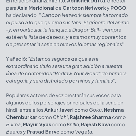
En relación al lanzamiento,
Abhishek Dutta
, director
para
Asia Meridional
de
Cartoon Network
y
POGO
,
ha declarado: ''
Cartoon Network siempre ha tomado
el pulso a lo que quieren sus fans. El género del anime
-y, en particular, la franquicia Dragon Ball- siempre
está en la lista de deseos, y estamos muy contentos
de presentar la serie en nuevos idiomas regionales
''.
Y añadió: "
Estamos seguros de que este
extraordinario título será una gran adición a nuestra
línea de contenidos "Redraw Your World" de primera
categoría y será disfrutado por niños y familias
".
Populares actores de voz prestarán sus voces para
algunos de los personajes principales de la serie en
hindi, entre ellos
Ankur Javeri
como
Goku
,
Neshma
Chemburkar
como
Chichi
,
Rajshree Sharma
como
Bulma
,
Mayur Vyas
como
Krillin
,
Rajesh Kava
como
Beerus
y
Prasad Barve
como
Vegeta
.