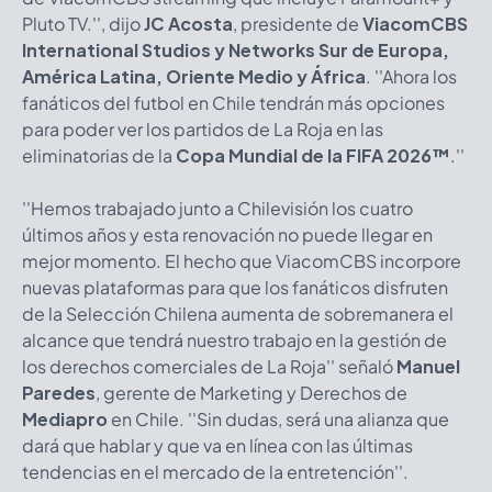
Pluto TV.'', dijo
JC Acosta
, presidente de
ViacomCBS
International Studios y Networks Sur de Europa,
América Latina, Oriente Medio y África
. ''Ahora los
fanáticos del futbol en Chile tendrán más opciones
para poder ver los partidos de La Roja en las
eliminatorias de la
Copa Mundial de la FIFA 2026™
.''
''Hemos trabajado junto a Chilevisión los cuatro
últimos años y esta renovación no puede llegar en
mejor momento. El hecho que ViacomCBS incorpore
nuevas plataformas para que los fanáticos disfruten
de la Selección Chilena aumenta de sobremanera el
alcance que tendrá nuestro trabajo en la gestión de
los derechos comerciales de La Roja'' señaló
Manuel
Paredes
, gerente de Marketing y Derechos de
Mediapro
en Chile. ''Sin dudas, será una alianza que
dará que hablar y que va en línea con las últimas
tendencias en el mercado de la entretención''.