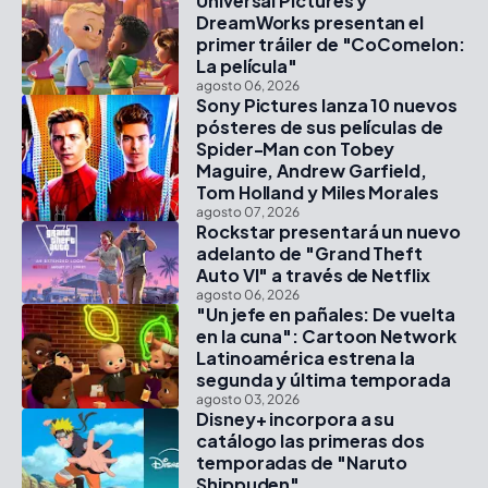
Universal Pictures y
DreamWorks presentan el
primer tráiler de "CoComelon:
La película"
agosto 06, 2026
Sony Pictures lanza 10 nuevos
pósteres de sus películas de
Spider-Man con Tobey
Maguire, Andrew Garfield,
Tom Holland y Miles Morales
agosto 07, 2026
Rockstar presentará un nuevo
adelanto de "Grand Theft
Auto VI" a través de Netflix
agosto 06, 2026
"Un jefe en pañales: De vuelta
en la cuna": Cartoon Network
Latinoamérica estrena la
segunda y última temporada
agosto 03, 2026
Disney+ incorpora a su
catálogo las primeras dos
temporadas de "Naruto
Shippuden"