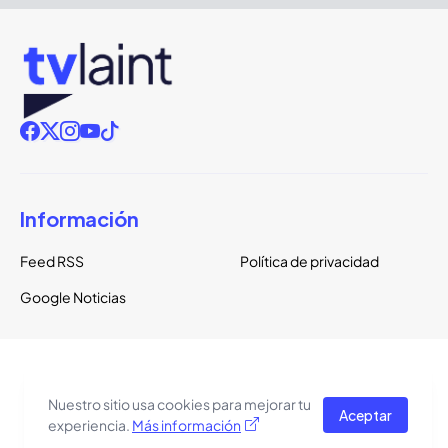
Información
Feed RSS
Política de privacidad
Google Noticias
Copyright ©
2026
TVLaint
Todos los derechos reservados.
Nuestro sitio usa cookies para mejorar tu
Aceptar
El tema del sitio está basado en una plantilla de
Pro Blogger
experiencia.
Más información
Templates
.