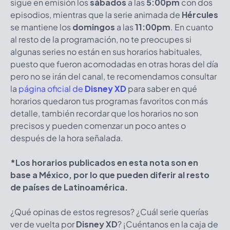
sigue en emisión los
sábados
a las
5:00pm
con dos
episodios, mientras que la serie animada de
Hércules
se mantiene los
domingos
a las
11:00pm
. En cuanto
al resto de la programación, no te preocupes si
algunas series no están en sus horarios habituales,
puesto que fueron acomodadas en otras horas del día
pero no se irán del canal, te recomendamos consultar
la
página oficial de
Disney XD
para saber en qué
horarios quedaron tus programas favoritos con más
detalle, también recordar que los horarios no son
precisos y pueden comenzar un poco antes o
después de la hora señalada.
*Los horarios publicados en esta nota son en
base a México, por lo que pueden diferir al resto
de países de Latinoamérica.
¿Qué opinas de estos regresos? ¿Cuál serie querías
ver de vuelta por
Disney XD
? ¡Cuéntanos en la caja de