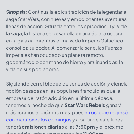
Sinopsis:
Continúa la épica tradición de la legendaria
saga Star Wars, con nuevas y emocionantes aventuras,
llenas de acción. Situada entre los episodios III y IV de
la saga, la historia se desarrolla en una época oscura
en la galaxia, mientras el malvado Imperio Galáctico
consolida su poder. Al comenzar la serie, las Fuerzas
Imperiales han ocupado un planeta remoto,
gobernándolo con mano de hierro y arruinando así la
vida de sus pobladores.
Siguiendo con el bloque de series de acción y ciencia
ficción basadas en las populares franquicias que la
empresa del ratón adquirió en la última década,
tenemos el hecho de que
Star Wars Rebels
ganará
más horarios el próximo mes, pues
en octubre regresó
con maratones los domingos
y a partir de este lunes
tendrá
emisiones diarias
a las
7:30pm
y el próximo
día podrás verlo nuevamente a las
11:00am
.