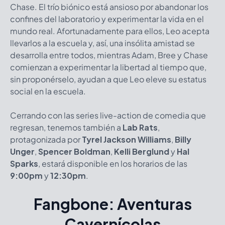
Chase. El trío biónico está ansioso por abandonar los
confines del laboratorio y experimentar la vida en el
mundo real. Afortunadamente para ellos, Leo acepta
llevarlos a la escuela y, así, una insólita amistad se
desarrolla entre todos, mientras Adam, Bree y Chase
comienzan a experimentar la libertad al tiempo que,
sin proponérselo, ayudan a que Leo eleve su estatus
social en la escuela.
Cerrando con las series live-action de comedia que
regresan, tenemos también a
Lab Rats
,
protagonizada por
Tyrel Jackson Williams
,
Billy
Unger
,
Spencer Boldman
,
Kelli Berglund
y
Hal
Sparks
, estará disponible en los horarios de las
9:00pm
y
12:30pm
.
Fangbone: Aventuras
Cavernícolas