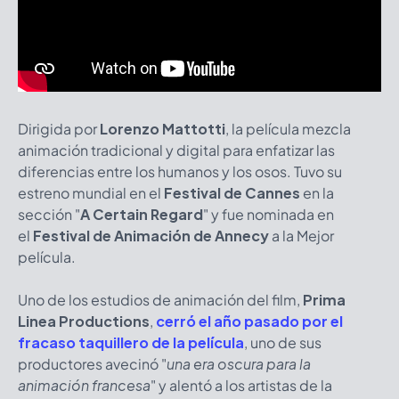
Dirigida por
Lorenzo Mattotti
, la película mezcla
animación tradicional y digital para enfatizar las
diferencias entre los humanos y los osos. Tuvo su
estreno mundial en el
Festival de Cannes
en la
sección "
A Certain Regard
" y fue nominada en
el
Festival de Animación de Annecy
a la Mejor
película.
Uno de los estudios de animación del film,
Prima
Linea Productions
,
cerró el año pasado por el
fracaso taquillero de la película
, uno de sus
productores avecinó "
una era oscura para la
animación francesa
" y alentó a los artistas de la