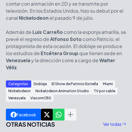
contar con animación en 2D y se transmite por
televisión. En los Estados Unidos, hizo su debut por el
canal
Nickelodeon
el pasado 9 de julio.
Además de
Luis Carreño
como la esponja amarilla, se
prevé el regreso de
Alfonso Soto
como Patricio, el
protagonista de esta ocasión. El doblaje se produce
los estudios de
Etcétera Group
que tienen sede en
Venezuela
y la dirección corre a cargo de
Walter
Véliz
.
Categorías:
Doblaje
El Show de Patricio Estrella
Miami
Nickelodeon
Nickelodeon Animation Studio
TV por cable
Venezuela
ViacomCBS
Facebook
OTRAS NOTICIAS
Ver todas