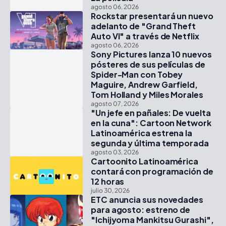
agosto 06, 2026
Rockstar presentará un nuevo
adelanto de "Grand Theft
Auto VI" a través de Netflix
agosto 06, 2026
Sony Pictures lanza 10 nuevos
pósteres de sus películas de
Spider-Man con Tobey
Maguire, Andrew Garfield,
Tom Holland y Miles Morales
agosto 07, 2026
"Un jefe en pañales: De vuelta
en la cuna": Cartoon Network
Latinoamérica estrena la
segunda y última temporada
agosto 03, 2026
Cartoonito Latinoamérica
contará con programación de
12 horas
julio 30, 2026
ETC anuncia sus novedades
para agosto: estreno de
"Ichijyoma Mankitsu Gurashi",