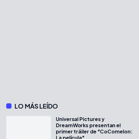
LO MÁS LEÍDO
Universal Pictures y
DreamWorks presentan el
primer tráiler de "CoComelon:
La película"