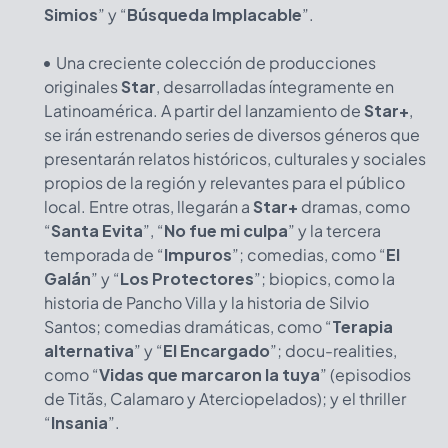
Simios
” y “
Búsqueda Implacable
”.
Una creciente colección de producciones
originales
Star
, desarrolladas íntegramente en
Latinoamérica. A partir del lanzamiento de
Star+
,
se irán estrenando series de diversos géneros que
presentarán relatos históricos, culturales y sociales
propios de la región y relevantes para el público
local. Entre otras, llegarán a
Star+
dramas, como
“
Santa Evita
”, “
No fue mi culpa
” y la tercera
temporada de “
Impuros
”; comedias, como “
El
Galán
” y “
Los Protectores
”; biopics, como la
historia de Pancho Villa y la historia de Silvio
Santos; comedias dramáticas, como “
Terapia
alternativa
” y “
El Encargado
”; docu-realities,
como “
Vidas que marcaron la tuya
” (episodios
de Titãs, Calamaro y Aterciopelados); y el thriller
“
Insania
”.