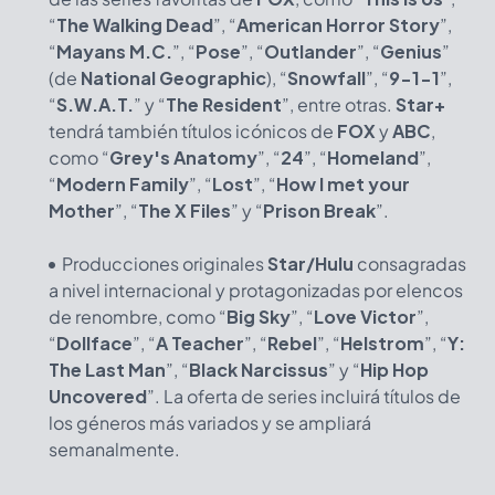
“
The Walking Dead
”, “
American Horror Story
”,
“
Mayans M.C.
”, “
Pose
”, “
Outlander
”, “
Genius
”
(de
National Geographic
), “
Snowfall
”, “
9-1-1
”,
“
S.W.A.T.
” y “
The Resident
”, entre otras.
Star+
tendrá también títulos icónicos de
FOX
y
ABC
,
como “
Grey's Anatomy
”, “
24
”, “
Homeland
”,
“
Modern Family
”, “
Lost
”, “
How I met your
Mother
”, “
The X Files
” y “
Prison Break
”.
Producciones originales
Star/Hulu
consagradas
a nivel internacional y protagonizadas por elencos
de renombre, como “
Big Sky
”, “
Love Victor
”,
“
Dollface
”, “
A Teacher
”, “
Rebel
”, “
Helstrom
”, “
Y:
The Last Man
”, “
Black Narcissus
” y “
Hip Hop
Uncovered
”. La oferta de series incluirá títulos de
los géneros más variados y se ampliará
semanalmente.