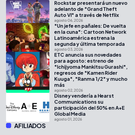
Rockstar presentará un nuevo
adelanto de "Grand Theft
Auto VI" a través de Netflix
agosto 06, 2026
"Un jefe en pañales: De vuelta
en la cuna": Cartoon Network
Latinoamérica estrena la
segunda y última temporada
agosto 03, 2026
ETC anuncia sus novedades
para agosto: estreno de
"Ichijyoma Mankitsu Gurashi",
regresos de "Kamen Rider
Kuuga", "Ranma 1/2" y mucho
más
agosto 02, 2026
Disney vendería a Hearst
Communications su
participación del 50% en A+E
Global Media
agosto 01, 2026
AFILIADOS