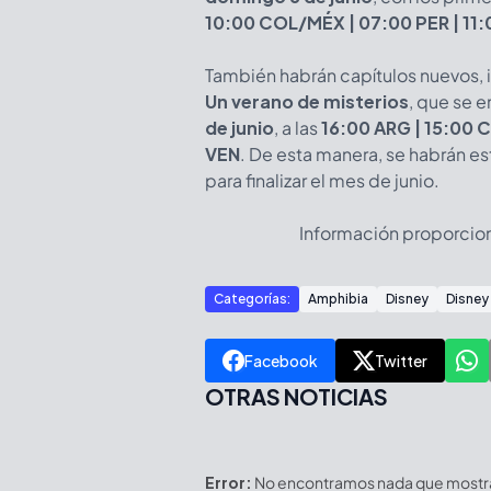
10:00 COL/MÉX | 07:00 PER | 11
También habrán capítulos nuevos,
Un verano de misterios
, que se e
de junio
, a las
16:00 ARG | 15:00 C
VEN
. De esta manera, se habrán e
para finalizar el mes de junio.
Información proporcio
Categorías:
Amphibia
Disney
Disney
Facebook
Twitter
OTRAS NOTICIAS
Error:
No encontramos nada que mostrar