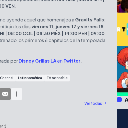
:00 VEN
.
 incluyendo aquel que homenajea a
Gravity Falls:
mitirán los días
viernes 11, jueves 17 y viernes 18
HI | 08:00 COL | 08:30 MÉX | 14:00 PER | 09:00
strenado los primeros 6 capítulos de la temporada
nada por
Disney Grillas LA
en
Twitter
.
 Channel
Latinoamérica
TV por cable
A
Ver todas
 :(