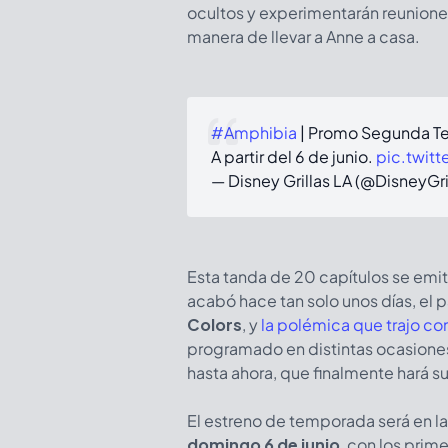
ocultos y experimentarán reunione
manera de llevar a Anne a casa.
#Amphibia
| Promo Segunda Te
A partir del 6 de junio.
pic.twit
— Disney Grillas LA (@DisneyGri
Esta tanda de 20 capítulos se emit
acabó hace tan solo unos días, el 
Colors
, y
la polémica que trajo co
programado en distintas ocasiones
hasta ahora, que finalmente hará s
El estreno de temporada será en la
domingo 6 de junio
, con los prim