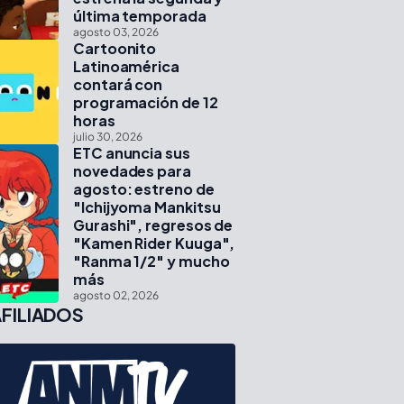
última temporada
agosto 03, 2026
Cartoonito
Latinoamérica
contará con
programación de 12
horas
julio 30, 2026
ETC anuncia sus
novedades para
agosto: estreno de
"Ichijyoma Mankitsu
Gurashi", regresos de
"Kamen Rider Kuuga",
"Ranma 1/2" y mucho
más
agosto 02, 2026
FILIADOS