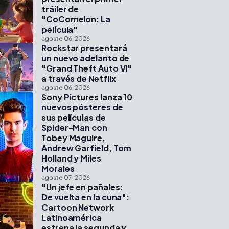
tráiler de
"CoComelon: La
película"
agosto 06, 2026
Rockstar presentará
un nuevo adelanto de
"Grand Theft Auto VI"
a través de Netflix
agosto 06, 2026
Sony Pictures lanza 10
nuevos pósteres de
sus películas de
Spider-Man con
Tobey Maguire,
Andrew Garfield, Tom
Holland y Miles
Morales
agosto 07, 2026
"Un jefe en pañales:
De vuelta en la cuna":
Cartoon Network
Latinoamérica
estrena la segunda y