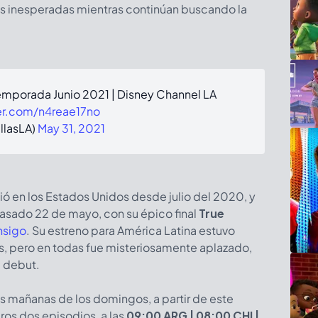
s inesperadas mientras continúan buscando la
mporada Junio 2021 | Disney Channel LA
ter.com/n4reae17no
llasLA)
May 31, 2021
ió en los Estados Unidos desde julio del 2020, y
pasado 22 de mayo, con su épico final
True
nsigo
. Su estreno para América Latina estuvo
, pero en todas fue misteriosamente aplazado,
u debut.
s mañanas de los domingos, a partir de este
eros dos episodios, a las
09:00 ARG | 08:00 CHI |