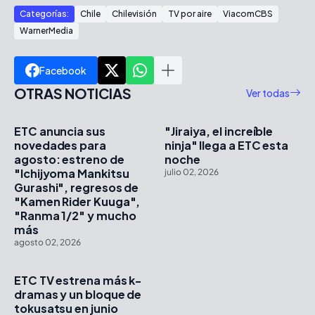
Categorías:
Chile
Chilevisión
TV por aire
ViacomCBS
WarnerMedia
Facebook
OTRAS NOTICIAS
Ver todas
ETC anuncia sus
"Jiraiya, el increíble
novedades para
ninja" llega a ETC esta
agosto: estreno de
noche
"Ichijyoma Mankitsu
julio 02, 2026
Gurashi", regresos de
"Kamen Rider Kuuga",
"Ranma 1/2" y mucho
más
agosto 02, 2026
ETC TV estrena más k-
dramas y un bloque de
tokusatsu en junio