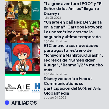
"La gran aventura LEGO" y "El
Señor de los Anillos" llegan a
Disney+
julio 31, 2026
"Un jefe en pañales: De vuelta
en la cuna": Cartoon Network
Latinoamérica estrena la
segunda y última temporada
agosto 03, 2026
ETC anuncia sus novedades
para agosto: estreno de
"Ichijyoma Mankitsu Gurashi",
regresos de "Kamen Rider
Kuuga", "Ranma 1/2" y mucho
más
agosto 02, 2026
Disney vendería a Hearst
Communications su
participación del 50% en A+E
Global Media
agosto 01, 2026
AFILIADOS