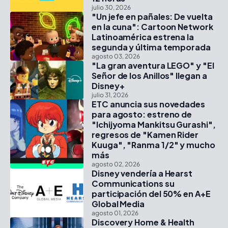
julio 30, 2026
"Un jefe en pañales: De vuelta
en la cuna": Cartoon Network
Latinoamérica estrena la
segunda y última temporada
agosto 03, 2026
"La gran aventura LEGO" y "El
Señor de los Anillos" llegan a
Disney+
julio 31, 2026
ETC anuncia sus novedades
para agosto: estreno de
"Ichijyoma Mankitsu Gurashi",
regresos de "Kamen Rider
Kuuga", "Ranma 1/2" y mucho
más
agosto 02, 2026
Disney vendería a Hearst
Communications su
participación del 50% en A+E
Global Media
agosto 01, 2026
Discovery Home & Health