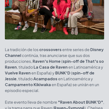
La tradición de los
crossovers
entre series de
Disney
Channel
continúa, tras anunciarse que sus dos
producciones,
Raven's Home
(
spin-off de That's so
Raven
, titulado
La Casa de Raven
en Latinoamérica y
Vuelve Raven
en España) y
BUNK'D
(
spin-off de
Jessie
, titulado
Acampados
en Latinoamérica y
Campamento Kikiwaka
en España) se unirán en un
episodio especial.
Este evento lleva de nombre
"Raven About BUNK'D"
,
y la trama narra que Raven (
Raven-Symoné
), Chelsea