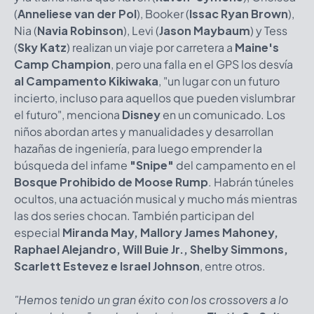
(
Anneliese van der Pol
), Booker (
Issac Ryan Brown
),
Nia (
Navia Robinson
), Levi (
Jason Maybaum
) y Tess
(
Sky Katz
) realizan un viaje por carretera a
Maine's
Camp Champion
, pero una falla en el GPS los desvía
al Campamento Kikiwaka
, "un lugar con un futuro
incierto, incluso para aquellos que pueden vislumbrar
el futuro", menciona
Disney
en un comunicado. Los
niños abordan artes y manualidades y desarrollan
hazañas de ingeniería, para luego emprender la
búsqueda del infame
"Snipe"
del campamento en el
Bosque Prohibido de Moose Rump
. Habrán túneles
ocultos, una actuación musical y mucho más mientras
las dos series chocan. También participan del
especial
Miranda May, Mallory James Mahoney,
Raphael Alejandro, Will Buie Jr., Shelby Simmons,
Scarlett Estevez e Israel Johnson
, entre otros.
"Hemos tenido un gran éxito con los crossovers a lo