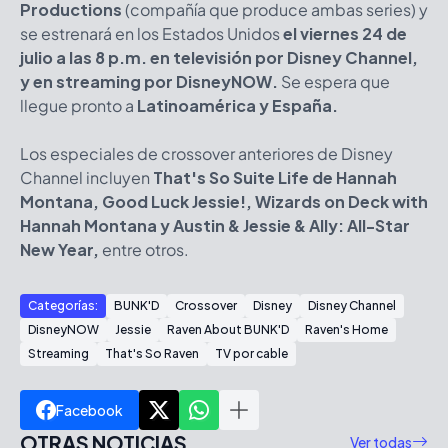
Productions
(compañía que produce ambas series) y
se estrenará en los Estados Unidos
el viernes 24 de
julio a las 8 p.m. en televisión por Disney Channel,
y en streaming por DisneyNOW.
Se espera que
llegue pronto a
Latinoamérica y España.
Los especiales de crossover anteriores de Disney
Channel incluyen
That's So Suite Life de Hannah
Montana, Good Luck Jessie!, Wizards on Deck with
Hannah Montana y Austin & Jessie & Ally: All-Star
New Year,
entre otros.
Categorías:
BUNK'D
Crossover
Disney
Disney Channel
DisneyNOW
Jessie
Raven About BUNK'D
Raven's Home
Streaming
That's So Raven
TV por cable
Facebook
OTRAS NOTICIAS
Ver todas