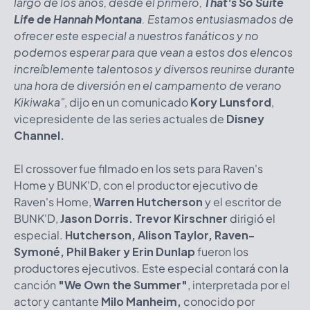
largo de los años, desde el primero,
That's So Suite
Life de Hannah Montana
. Estamos entusiasmados de
ofrecer este especial a nuestros fanáticos y no
podemos esperar para que vean a estos dos elencos
increíblemente talentosos y diversos reunirse durante
una hora de diversión en el campamento de verano
Kikiwaka"
, dijo en un comunicado
Kory Lunsford
,
vicepresidente de las series actuales de
Disney
Channel.
El crossover fue filmado en los sets para Raven's
Home y BUNK'D, con el productor ejecutivo de
Raven's Home,
Warren Hutcherson
y el escritor de
BUNK'D,
Jason Dorris. Trevor Kirschner
dirigió el
especial.
Hutcherson, Alison Taylor, Raven-
Symoné, Phil Baker y Erin Dunlap
fueron los
productores ejecutivos. Este especial contará con la
canción
"We Own the Summer"
, interpretada por el
actor y cantante
Milo Manheim,
conocido por