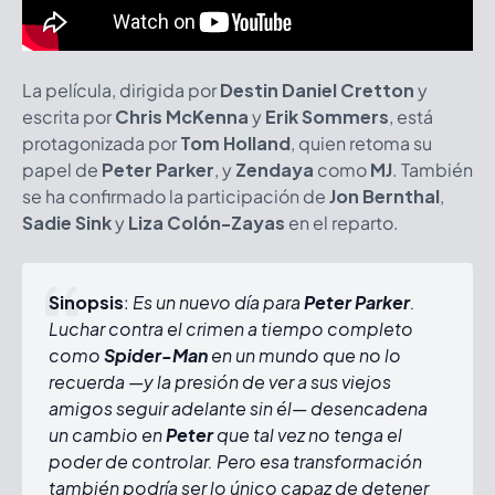
La película, dirigida por
Destin Daniel Cretton
y
escrita por
Chris McKenna
y
Erik Sommers
, está
protagonizada por
Tom Holland
, quien retoma su
papel de
Peter Parker
, y
Zendaya
como
MJ
. También
se ha confirmado la participación de
Jon Bernthal
,
Sadie Sink
y
Liza Colón-Zayas
en el reparto.
Sinopsis
:
Es un nuevo día para
Peter Parker
.
Luchar contra el crimen a tiempo completo
como
Spider-Man
en un mundo que no lo
recuerda —y la presión de ver a sus viejos
amigos seguir adelante sin él— desencadena
un cambio en
Peter
que tal vez no tenga el
poder de controlar. Pero esa transformación
también podría ser lo único capaz de detener