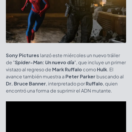
Sony Pictures
lanzó este miércoles un nuevo tráiler
de "
Spider-Man: Un nuevo día
", que incluye un primer
vistazo al regreso de
Mark Ruffalo
como
Hulk
. El
avance también muestra a
Peter Parker
buscando al
Dr. Bruce Banner
, interpretado por
Ruffalo
, quien
encontró una forma de suprimir el ADN mutante.