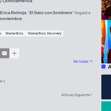
y
Latinoamérica
.
Erica Rivinoja
, "
El Gato con Sombrero
" llegará a
 noviembre
.
o
Warner Bros.
Warner Bros. Discovery
Ver todas
A
 :(
Artículo Siguiente