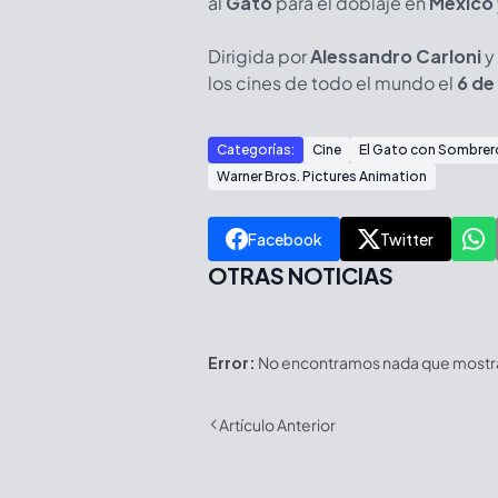
al
Gato
para el doblaje en
México
Dirigida por
Alessandro Carloni
y
los cines de todo el mundo el
6 de
Categorías:
Cine
El Gato con Sombrer
Warner Bros. Pictures Animation
Facebook
Twitter
OTRAS NOTICIAS
Error:
No encontramos nada que mostrar
Artículo Anterior