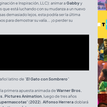
aginación e Inspiración, LLC): animar a
Gabby
y
os que está luchando con su mudanza a un nuevo
sas demasiado lejos, esta podría ser la última
s para demostrar su valía... ¡o perder su
ñol latino de "
El Gato con Sombrero
"
 la primera apuesta animada de
Warner Bros.
s. Pictures Animation
, luego de tres años
Supermascotas
" (
2022
).
Alfonso Herrera
doblará