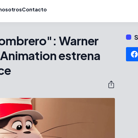
nosotros
Contacto
Sombrero": Warner
S
 Animation estrena
ce