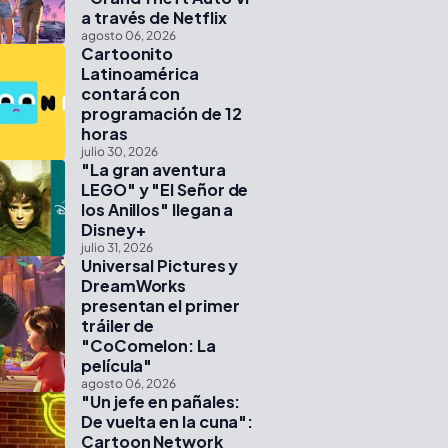
a través de Netflix
agosto 06, 2026
Cartoonito
Latinoamérica
contará con
programación de 12
horas
julio 30, 2026
"La gran aventura
LEGO" y "El Señor de
los Anillos" llegan a
Disney+
julio 31, 2026
Universal Pictures y
DreamWorks
presentan el primer
tráiler de
"CoComelon: La
película"
agosto 06, 2026
"Un jefe en pañales:
De vuelta en la cuna":
Cartoon Network