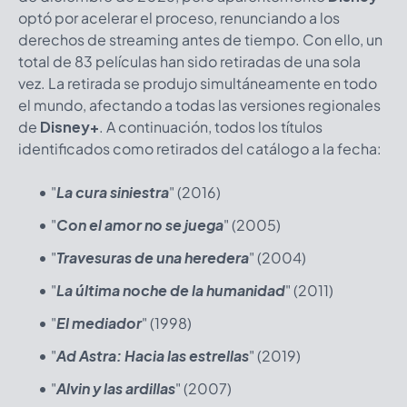
optó por acelerar el proceso, renunciando a los
derechos de streaming antes de tiempo. Con ello, un
total de 83 películas han sido retiradas de una sola
vez. La retirada se produjo simultáneamente en todo
el mundo, afectando a todas las versiones regionales
de
Disney+
. A continuación, todos los títulos
identificados como retirados del catálogo a la fecha:
"
La cura siniestra
" (2016)
"
Con el amor no se juega
" (2005)
"
Travesuras de una heredera
" (2004)
"
La última noche de la humanidad
" (2011)
"
El mediador
" (1998)
"
Ad Astra: Hacia las estrellas
" (2019)
"
Alvin y las ardillas
" (2007)