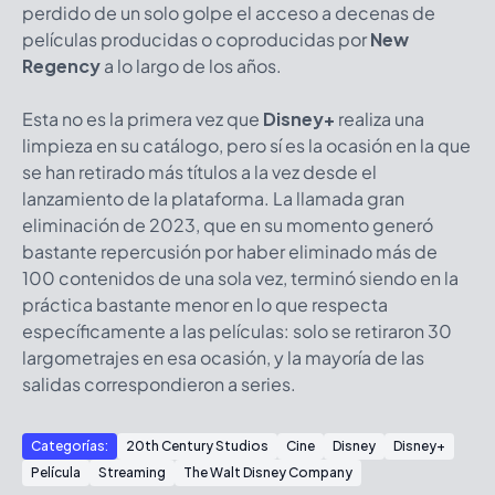
perdido de un solo golpe el acceso a decenas de
películas producidas o coproducidas por
New
Regency
a lo largo de los años.
Esta no es la primera vez que
Disney+
realiza una
limpieza en su catálogo, pero sí es la ocasión en la que
se han retirado más títulos a la vez desde el
lanzamiento de la plataforma. La llamada gran
eliminación de 2023, que en su momento generó
bastante repercusión por haber eliminado más de
100 contenidos de una sola vez, terminó siendo en la
práctica bastante menor en lo que respecta
específicamente a las películas: solo se retiraron 30
largometrajes en esa ocasión, y la mayoría de las
salidas correspondieron a series.
Categorías:
20th Century Studios
Cine
Disney
Disney+
Película
Streaming
The Walt Disney Company