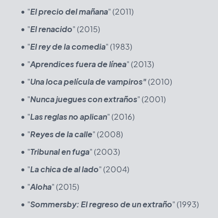
"
El precio del mañana
" (2011)
"
El renacido
" (2015)
"
El rey de la comedia
" (1983)
"
Aprendices fuera de línea
" (2013)
"
Una loca película de vampiros"
(2010)
"
Nunca juegues con extraños
" (2001)
"
Las reglas no aplican
" (2016)
"
Reyes de la calle
" (2008)
"
Tribunal en fuga
" (2003)
"
La chica de al lado
" (2004)
"
Aloha
" (2015)
"
Sommersby: El regreso de un extraño
" (1993)