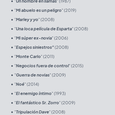
"
Un hombre en llamas
" (1987)
"
Mi abuelo es un peligro
" (2019)
"
Marley y yo
" (2008)
"
Una loca película de Esparta
" (2008)
"
Mi súper ex-novia
" (2006)
"
Espejos siniestros"
(2008)
"
Monte Carlo
" (2011)
"
Negocios fuera de control
" (2015)
"
Guerra de novias
" (2009)
"
Noé
" (2014)
"
El enemigo íntimo
" (1993)
"
El fantástico Sr. Zorro
" (2009)
"
Tripulación Dave
" (2008)