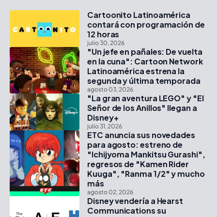
Cartoonito Latinoamérica
contará con programación de
12 horas
julio 30, 2026
"Un jefe en pañales: De vuelta
en la cuna": Cartoon Network
Latinoamérica estrena la
segunda y última temporada
agosto 03, 2026
"La gran aventura LEGO" y "El
Señor de los Anillos" llegan a
Disney+
julio 31, 2026
ETC anuncia sus novedades
para agosto: estreno de
"Ichijyoma Mankitsu Gurashi",
regresos de "Kamen Rider
Kuuga", "Ranma 1/2" y mucho
más
agosto 02, 2026
Disney vendería a Hearst
Communications su