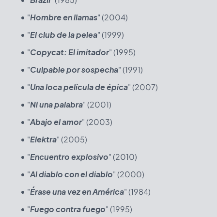
"
Hombre en llamas
" (2004)
"
El club de la pelea
" (1999)
"
Copycat: El imitador
" (1995)
"
Culpable por sospecha
" (1991)
"
Una loca película de épica
" (2007)
"
Ni una palabra
" (2001)
"
Abajo el amor
" (2003)
"
Elektra
" (2005)
"
Encuentro explosivo
" (2010)
"
Al diablo con el diablo
" (2000)
"
Érase una vez en América
" (1984)
"
Fuego contra fuego
" (1995)