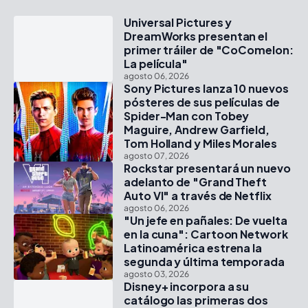
Universal Pictures y
DreamWorks presentan el
primer tráiler de "CoComelon:
La película"
agosto 06, 2026
Sony Pictures lanza 10 nuevos
pósteres de sus películas de
Spider-Man con Tobey
Maguire, Andrew Garfield,
Tom Holland y Miles Morales
agosto 07, 2026
Rockstar presentará un nuevo
adelanto de "Grand Theft
Auto VI" a través de Netflix
agosto 06, 2026
"Un jefe en pañales: De vuelta
en la cuna": Cartoon Network
Latinoamérica estrena la
segunda y última temporada
agosto 03, 2026
Disney+ incorpora a su
catálogo las primeras dos