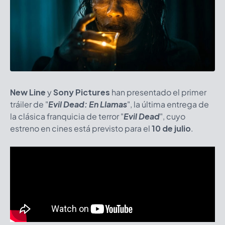
N
ew Line
y
Sony Pictures
han presentado el primer
tráiler de "
Evil Dead: En Llamas
", la última entrega de
la clásica franquicia de terror "
Evil Dead
", cuyo
estreno en cines está previsto para el
10 de julio
.