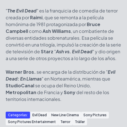
"
The Evil Dead
" es la franquicia de comedia de terror
creada por
Raimi
, que se remonta a la película
homónima de 1981 protagonizada por
Bruce
Campbell
como
Ash Williams
, un combatiente de
diversas entidades sobrenaturales. Esa película se
convirtió en una trilogía, impulsó la creación de la serie
de televisión de
Starz
"
Ash vs. Evil Dead
" y dio origen
a una serie de otros proyectos a lo largo de los años.
Warner Bros.
se encarga de la distribución de "
Evil
Dead: En Llamas
" en Norteamérica, mientras que
StudioCanal
se ocupa del Reino Unido,
Metropolitan
de Francia y
Sony
del resto de los
territorios internacionales.
Categorías:
Evil Dead
New Line Cinema
Sony Pictures
Sony Pictures Entertainment
Terror
Tráiler