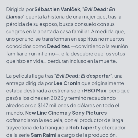
Dirigida por
Sébastien Vaniček
, "
Evil Dead: En
Llamas
" cuenta la historia de una mujer que, tras la
pérdida de su esposo, busca consuelo con sus
suegros en la apartada casa familiar. A medida que,
uno por uno, se transforman en espíritus no muertos
conocidos como
Deadites
—convirtiendo la reunión
familiar en un infierno—, ella descubre que los votos
que hizo en vida… perduran incluso en la muerte.
La película llega tras "
Evil Dead: El despertar
", una
entrega dirigida por
Lee Cronin
que originalmente
estaba destinada a estrenarse en
HBO Max
, pero que
pasó a los cines en 2023 y terminó recaudando
alrededor de $147 millones de dólares en todo el
mundo.
New Line Cinema
y
Sony Pictures
cofinanciaron la secuela, con el productor de larga
trayectoria de la franquicia
Rob Tapert
y el creador
de la serie
Sam Raimi
a cargo de la producción.