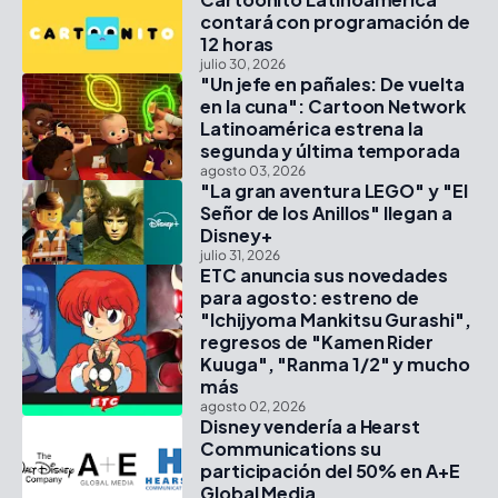
contará con programación de
12 horas
julio 30, 2026
"Un jefe en pañales: De vuelta
en la cuna": Cartoon Network
Latinoamérica estrena la
segunda y última temporada
agosto 03, 2026
"La gran aventura LEGO" y "El
Señor de los Anillos" llegan a
Disney+
julio 31, 2026
ETC anuncia sus novedades
para agosto: estreno de
"Ichijyoma Mankitsu Gurashi",
regresos de "Kamen Rider
Kuuga", "Ranma 1/2" y mucho
más
agosto 02, 2026
Disney vendería a Hearst
Communications su
participación del 50% en A+E
Global Media