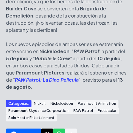
demolición, ya que los héroes de la construcción de
Builder Cove
se convierten en la
Brigada de
Demolición
, pasando de la construcción a la
destrucción. ¡No levantan cosas, las destrozan, las
aplastan y las derriban!
Los nuevos episodios de ambas series se estrenarán
este verano en
Nickelodeon
: "
PAW Patrol
" a partir del
5 de junio
y "
Rubble & Crew
" a partir del
10 de julio
,
en ambos casos para Estados Unidos. Cabe añadir
que
Paramount Pictures
realizará el estreno en cines
de "
PAW Patrol: La Dino Película
", previsto para el
13
de agosto
.
Categorías:
Nick Jr.
Nickelodeon
Paramount Animation
Paramount Skydance Corporation
PAW Patrol
Preescolar
Spin Master Entertainment