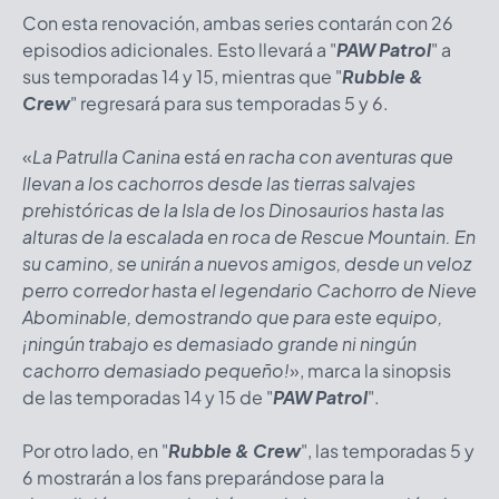
Con esta renovación, ambas series contarán con 26
episodios adicionales. Esto llevará a "
PAW Patrol
" a
sus temporadas 14 y 15, mientras que "
Rubble &
Crew
" regresará para sus temporadas 5 y 6.
«
La Patrulla Canina está en racha con aventuras que
llevan a los cachorros desde las tierras salvajes
prehistóricas de la Isla de los Dinosaurios hasta las
alturas de la escalada en roca de Rescue Mountain. En
su camino, se unirán a nuevos amigos, desde un veloz
perro corredor hasta el legendario Cachorro de Nieve
Abominable, demostrando que para este equipo,
¡ningún trabajo es demasiado grande ni ningún
cachorro demasiado pequeño!
», marca la sinopsis
de las temporadas 14 y 15 de "
PAW Patrol
".
Por otro lado, en "
Rubble & Crew
", las temporadas 5 y
6 mostrarán a los fans preparándose para la