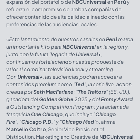
expansión del portafolio de
NBCUniversal
en
Perú
y
refuerza el compromiso de ambas compañías de
ofrecer contenido de alta calidad alineado con las
preferencias de las audiencias locales.
«
Este lanzamiento de nuestros canales en
Perú
marca
un importante hito para
NBCUniversal
en la región y,
junto con la futura llegada de
Universal+
,
continuamos fortaleciendo nuestra propuesta de
valor al combinar televisión lineal y streaming.
Con
Universal
+
, las audiencias podrán acceder a
contenidos premium como "
Ted
", la serie live-action
creada por
Seth MacFarlane
; "
The Traitors
" (EE. UU.),
ganadora del
Golden Globe
2025 y del
Emmy Award
a Outstanding Competition Program; y la aclamada
franquicia
One Chicago
, que incluye "
Chicago
Fire
", "
Chicago P.D.
" y "
Chicago Med
"
», afirma
Marcello Coltro
, Senior Vice President of
Distribution, Marketing and Creative de
NBCUniversal