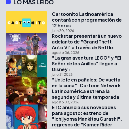
LO MÁS LEÍDO
Cartoonito Latinoamérica
contará con programación de
12 horas
julio 30, 2026
Rockstar presentará un nuevo
adelanto de "Grand Theft
Auto VI" a través de Netflix
agosto 06, 2026
"La gran aventura LEGO" y "El
Señor de los Anillos" llegan a
Disney+
julio 31, 2026
"Un jefe en pañales: De vuelta
en la cuna": Cartoon Network
Latinoamérica estrena la
segunda y última temporada
agosto 03, 2026
ETC anuncia sus novedades
para agosto: estreno de
"Ichijyoma Mankitsu Gurashi",
regresos de "Kamen Rider