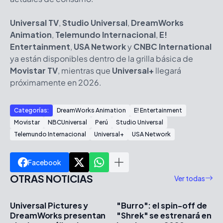
Universal TV
,
Studio Universal
,
DreamWorks
Animation
,
Telemundo Internacional
,
E!
Entertainment
,
USA Network
y
CNBC International
ya están disponibles dentro de la grilla básica de
Movistar TV
, mientras que
U
niversal
+
llegará
próximamente en 2026.
Categorías:
DreamWorks Animation
E! Entertainment
Movistar
NBCUniversal
Perú
Studio Universal
Telemundo Internacional
Universal+
USA Network
Facebook
OTRAS NOTICIAS
Ver todas
Universal Pictures y
"Burro": el spin-off de
DreamWorks presentan
"Shrek" se estrenará en