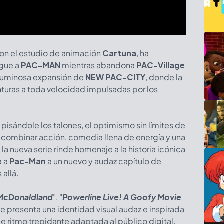
con el estudio de animación
Cartuna
, ha
igue a
PAC-MAN
mientras abandona
PAC-Village
y luminosa expansión de
NEW PAC-CITY
, donde la
nturas a toda velocidad impulsadas por los
pisándole los talones, el optimismo sin límites de
Al combinar acción, comedia llena de energía y una
a nueva serie rinde homenaje a la historia icónica
a a
Pac-Man
a un nuevo y audaz capítulo de
 allá.
 McDonaldland
", "
Powerline Live! A Goofy Movie
erie presenta una identidad visual audaz e inspirada
 de ritmo trepidante adaptada al público digital.