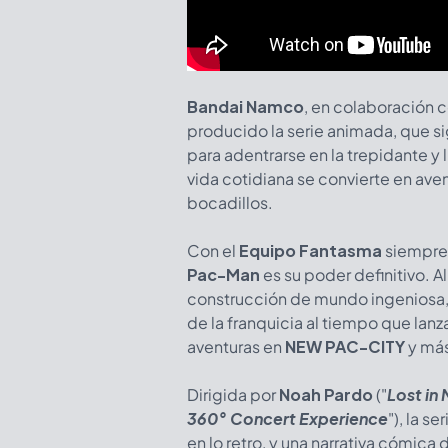
Bandai Namco
, en colaboración 
producido la serie animada, que s
para adentrarse en la trepidante 
vida cotidiana se convierte en ave
bocadillos.
Con el
Equipo Fantasma
siempre 
Pac-Man
es su poder definitivo. 
construcción de mundo ingeniosa, l
de la franquicia al tiempo que lanz
aventuras en
NEW PAC-CITY
y más
Dirigida por
Noah Pardo
("
Lost in
360° Concert Experience
"), la s
en lo retro, y una narrativa cómica