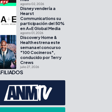
agosto 02, 2026
Disney vendería a
Hearst
Communications su
participación del 50%
en A+E Global Media
agosto 01, 2026
Discovery Home &
Health estrena este
semana el concurso
"100 Cocineros",
conducido por Terry
Crews
julio 27, 2026
FILIADOS