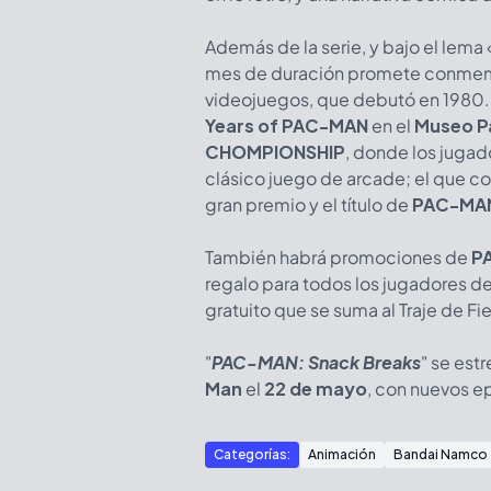
Además de la serie, y bajo el lema
mes de duración promete conmemor
videojuegos, que debutó en 1980. E
Years of PAC-MAN
en el
Museo P
CHOMPIONSHIP
, donde los jugad
clásico juego de arcade; el que co
gran premio y el título de
PAC-MAN
También habrá promociones de
P
regalo para todos los jugadores de
gratuito que se suma al Traje de Fi
"
PAC-MAN: Snack Breaks
" se estr
Man
el
22 de mayo
, con nuevos e
Categorías:
Animación
Bandai Namco