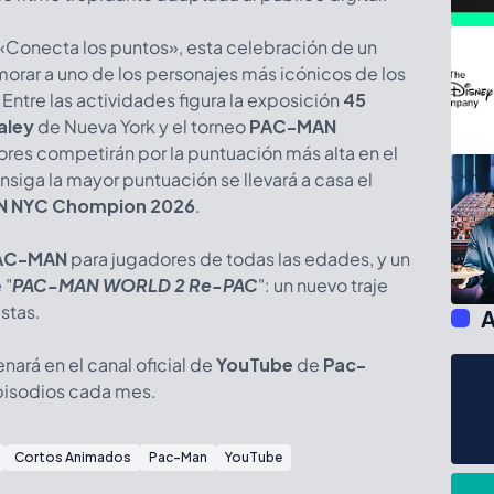
 «Conecta los puntos», esta celebración de un
ar a uno de los personajes más icónicos de los
ntre las actividades figura la exposición
45
aley
de Nueva York y el torneo
PAC-MAN
ores competirán por la puntuación más alta en el
nsiga la mayor puntuación se llevará a casa el
 NYC Chompion 2026
.
AC-MAN
para jugadores de todas las edades, y un
 "
PAC-MAN WORLD 2 Re-PAC
": un nuevo traje
estas.
A
enará en el canal oficial de
YouTube
de
Pac-
pisodios cada mes.
Cortos Animados
Pac-Man
YouTube