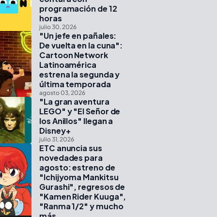
programación de 12
horas
julio 30, 2026
"Un jefe en pañales:
De vuelta en la cuna":
Cartoon Network
Latinoamérica
estrena la segunda y
última temporada
agosto 03, 2026
"La gran aventura
LEGO" y "El Señor de
los Anillos" llegan a
Disney+
julio 31, 2026
ETC anuncia sus
novedades para
agosto: estreno de
"Ichijyoma Mankitsu
Gurashi", regresos de
"Kamen Rider Kuuga",
"Ranma 1/2" y mucho
más