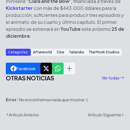
miniserie "
Clara and the Bow
", financiada a través de
Kickstarter
con más de $443.000 dólares para la
producción, suficientes para producir tres episodios y
el animatic de su cuarto y último capítulo. El primer
episodio se estrenará en
YouTube
este próximo
25 de
diciembre
.
Categorías:
Afterworld
Cine
Tailandia
The Monk Studios
Facebook
OTRAS NOTICIAS
Ver todas
Error:
No encontramos nada que mostrar :(
Artículo Anterior
Artículo Siguiente