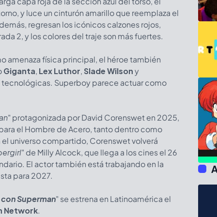
rga capa roja de la sección azul del torso, el
orno, y luce un cinturón amarillo que reemplaza el
demás, regresan los icónicos calzones rojos,
da 2, y los colores del traje son más fuertes.
amenaza física principal, el héroe también
o
Giganta
,
Lex Luthor
,
Slade Wilson
y
s tecnológicas. Superboy parece actuar como
an
" protagonizada por David Corenswet en 2025,
 para el Hombre de Acero, tanto dentro como
n el universo compartido, Corenswet volverá
ergirl
" de Milly Alcock, que llega a los cines el 26
ndario. El actor también está trabajando en la
A
vista para 2027.
s con Superman
" se estrena en Latinoamérica el
n Network
.