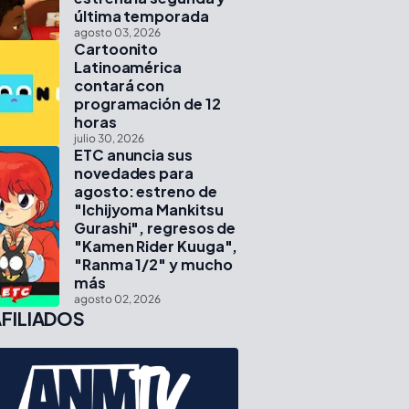
última temporada
agosto 03, 2026
Cartoonito
Latinoamérica
contará con
programación de 12
horas
julio 30, 2026
ETC anuncia sus
novedades para
agosto: estreno de
"Ichijyoma Mankitsu
Gurashi", regresos de
"Kamen Rider Kuuga",
"Ranma 1/2" y mucho
más
agosto 02, 2026
FILIADOS