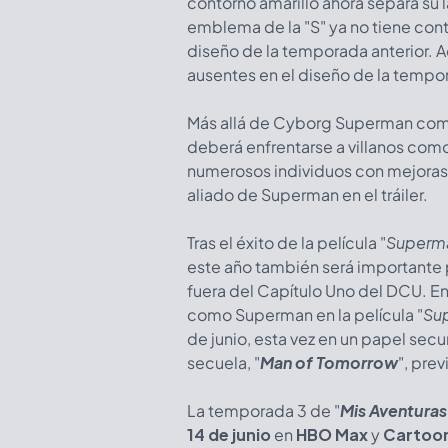
contorno amarillo ahora separa su la
emblema de la "S" ya no tiene cont
diseño de la temporada anterior. A
ausentes en el diseño de la tempora
Más allá de Cyborg Superman como 
deberá enfrentarse a villanos com
numerosos individuos con mejora
aliado de Superman en el tráiler.
Tras el éxito de la película "
Superm
este año también será importante
fuera del Capítulo Uno del DCU. E
como Superman en la película "
Sup
de junio, esta vez en un papel secu
secuela, "
Man of Tomorrow
", pre
La temporada 3 de "
Mis Aventura
14 de junio
en
HBO Max
y
Cartoo