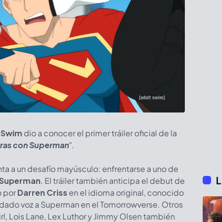
 Swim
dio a conocer el primer tráiler oficial de la
uras con Superman
".
ta a un desafío mayúsculo: enfrentarse a uno de
L
 Superman
. El tráiler también anticipa el debut de
o por
Darren Criss
en el idioma original, conocido
r dado voz a Superman en el Tomorrowverse. Otros
l, Lois Lane, Lex Luthor y Jimmy Olsen también