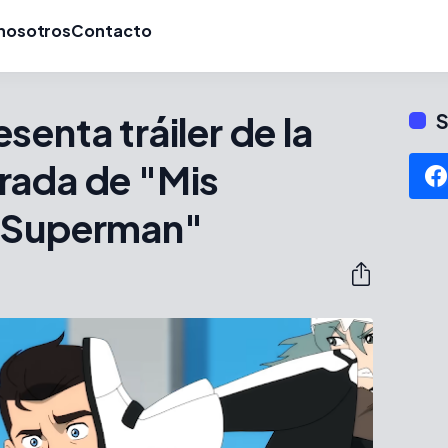
nosotros
Contacto
enta tráiler de la
S
rada de "Mis
n Superman"