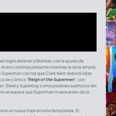
 logró detener a Brainiac con la ayuda de
de Acero continúa presente mientras la serie amplía
a Superman con los que Clark Kent deberá lidiar.
co de cómics "
Reign of the Supermen
", con
 Steel y Superboy como posibles sustitutos del
, no se espera que Superman muera antes de la
ena un nuevo traje en esta temporada. El