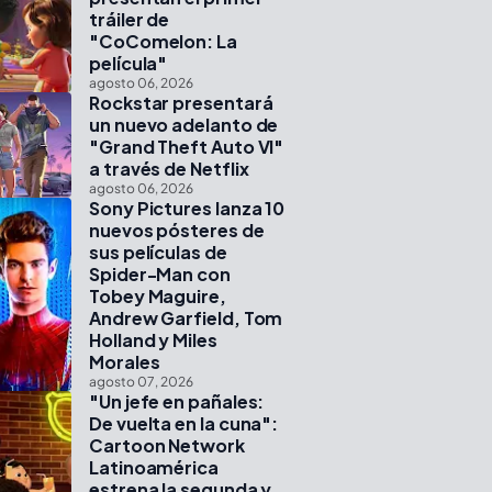
tráiler de
"CoComelon: La
película"
agosto 06, 2026
Rockstar presentará
un nuevo adelanto de
"Grand Theft Auto VI"
a través de Netflix
agosto 06, 2026
Sony Pictures lanza 10
nuevos pósteres de
sus películas de
Spider-Man con
Tobey Maguire,
Andrew Garfield, Tom
Holland y Miles
Morales
agosto 07, 2026
"Un jefe en pañales:
De vuelta en la cuna":
Cartoon Network
Latinoamérica
estrena la segunda y