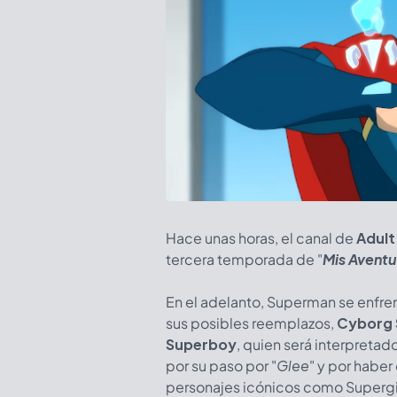
Hace unas horas, el canal de
Adult
tercera temporada de "
Mis Avent
En el adelanto, Superman se enfren
sus posibles reemplazos,
Cyborg
Superboy
, quien será interpretad
por su paso por "
Glee
" y por habe
personajes icónicos como Supergir