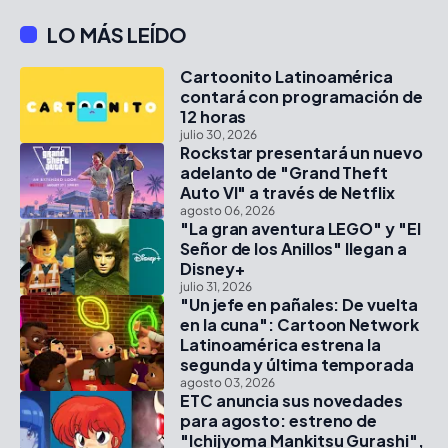
LO MÁS LEÍDO
Cartoonito Latinoamérica
contará con programación de
12 horas
julio 30, 2026
Rockstar presentará un nuevo
adelanto de "Grand Theft
Auto VI" a través de Netflix
agosto 06, 2026
"La gran aventura LEGO" y "El
Señor de los Anillos" llegan a
Disney+
julio 31, 2026
"Un jefe en pañales: De vuelta
en la cuna": Cartoon Network
Latinoamérica estrena la
segunda y última temporada
agosto 03, 2026
ETC anuncia sus novedades
para agosto: estreno de
"Ichijyoma Mankitsu Gurashi",