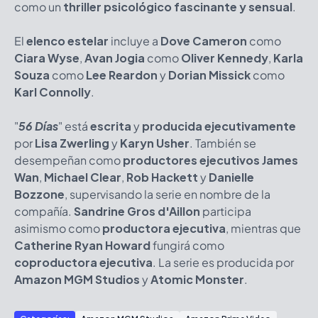
como un
thriller psicológico fascinante y sensual
.
El
elenco estelar
incluye a
Dove Cameron
como
Ciara Wyse
,
Avan Jogia
como
Oliver Kennedy
,
Karla
Souza
como
Lee Reardon
y
Dorian Missick
como
Karl Connolly
.
"
56 Días
" está
escrita
y
producida ejecutivamente
por
Lisa Zwerling
y
Karyn Usher
. También se
desempeñan como
productores ejecutivos
James
Wan
,
Michael Clear
,
Rob Hackett
y
Danielle
Bozzone
, supervisando la serie en nombre de la
compañía.
Sandrine Gros d'Aillon
participa
asimismo como
productora ejecutiva
, mientras que
Catherine Ryan Howard
fungirá como
coproductora ejecutiva
. La serie es producida por
Amazon MGM Studios
y
Atomic Monster
.