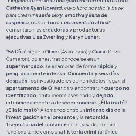
"
Llegamos a entablar una gran amistad con la autora
Catherine Ryan Howard
, cuyo libro nos dio la base
para crear una
serie sexy
,
emotiva
y
llena de
suspenso
, donde
todo cobra sentido al final
",
comentaron las
creadoras y productoras
ejecutivas
Lisa Zwerling
y
Karyn Usher
.
"
56 Días
" sigue a
Oliver
(Avan Jogia) y
Ciara
(Dove
Cameron), quienes, tras conocerse en un
supermercado
, se enamoran de forma
rápida
y
peligrosamente intensa
.
Cincuenta y seis días
después
, los investigadores de homicidios llegan al
apartamento de Oliver
para encontrar un
cuerpo no
identificado
, brutalmente asesinado y
dejado
intencionalmente a descomponerse
. ¿
Él la mató
?
¿
Ella lo mató
? Alternando entre un
intenso día de la
investigación en el presente
y la
retorcida
trayectoria del romance
en el pasado, la serie
funciona tanto como una
historia criminal única