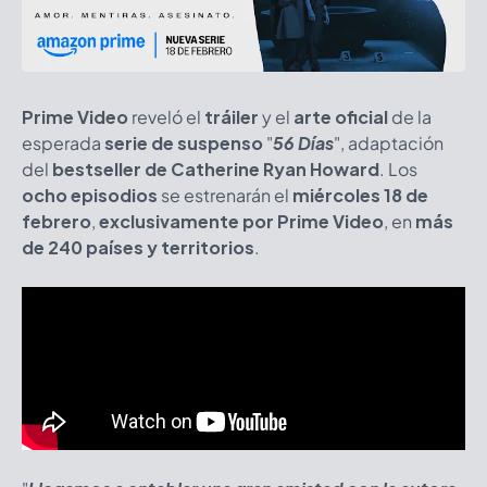
Prime Video
reveló el
tráiler
y el
arte oficial
de la
esperada
serie de suspenso
"
56 Días
", adaptación
del
bestseller de Catherine Ryan Howard
. Los
ocho episodios
se estrenarán el
miércoles 18 de
febrero
,
exclusivamente por Prime Video
, en
más
de 240 países y territorios
.