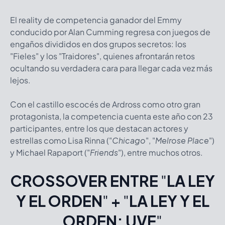
El reality de competencia ganador del Emmy
conducido por Alan Cumming regresa con juegos de
engaños divididos en dos grupos secretos: los
"Fieles" y los "Traidores", quienes afrontarán retos
ocultando su verdadera cara para llegar cada vez más
lejos.
Con el castillo escocés de Ardross como otro gran
protagonista, la competencia cuenta este año con 23
participantes, entre los que destacan actores y
estrellas como Lisa Rinna ("
Chicago
", "
Melrose Place
")
y Michael Rapaport ("
Friends
"), entre muchos otros.
CROSSOVER ENTRE
"
LA LEY
Y EL ORDEN
"
+
"
LA LEY Y EL
ORDEN: UVE
"