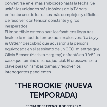
convertirse en el más ambicioso hasta la fecha. Se
unirán las unidades más icónicas de la TV para
enfrentar uno de los casos más complejos y difíciles
de resolver, con tensión constante y giros
inesperados.
El imperdible estreno para los fanáticos llega tras
finales de mitad de temporada explosivos: "
La Ley y
el Orden
" descubrió que acusaron a la persona
equivocada en el asesinato de un CEO, mientras que
Olivia Benson (Mariska Hargitay) enfrentó en "
UVE
" un
caso que terminó en caos judicial. El crossover será
clave para unir ambas tramas y resolver los
interrogantes pendientes.
"
THE ROOKIE
"
(NUEVA
TEMPORADA)
FECHA DE ESTRENO: 11 DE FEBRERO