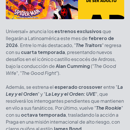
Universal+ anuncia los
estrenos exclusivos
que
llegarán a Latinoamérica este mes de
febrero de
2026
. Entre lo más destacado, "
The Traitors
" regresa
con su
cuarta temporada
, presentando nuevos
desafíos en el icónico castillo escocés de Ardross,
bajo la conducción de
Alan Cumming
("
The Good
Wife
", "
The Good Fight
").
Además, se estrena el
esperado crossover
entre "
La
Ley y el Orden
" y "
La Ley y el Orden: UVE
", que
resolverá los interrogantes pendientes que mantienen
en vilo a sus fanáticos. Por último, vuelve "
The Rookie
"
con su
octava temporada
, trasladando la acción a
Praga en una misión internacional de alto riesgo, con
claros guiños al estilo
James Bond
.