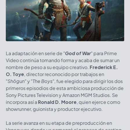
La adaptación en serie de "
God of War
" para Prime
Video continúa tomando forma y acaba de sumar un
nombre de peso a su equipo creativo.
Frederick E.
O. Toye
, director reconocido por trabajos en
"
Shōgun
" y "
The Boys
", fue elegido para dirigir los dos
primeros episodios de esta ambiciosa producción de
Sony Pictures Television y Amazon MGM Studios. Se
incorpora así a
Ronald D. Moore
, quien ejerce como
showrunner, guionista y productor ejecutivo.
La serie avanza en su etapa de preproducción en
Vancouver, donde ya comenzó el proceso de casting.