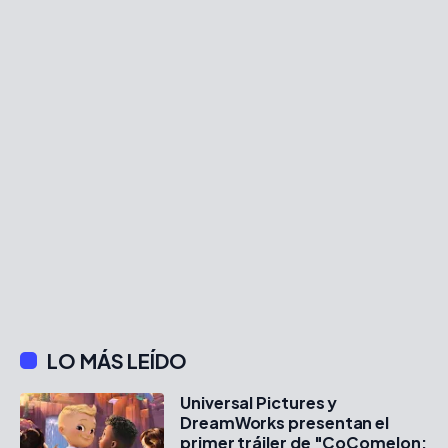
LO MÁS LEÍDO
Universal Pictures y
DreamWorks presentan el
primer tráiler de "CoComelon: