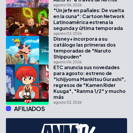
agosto 06, 2026
"Un jefe en pañales: De vuelta
en la cuna": Cartoon Network
Latinoamérica estrena la
segunda y última temporada
agosto 03, 2026
Disney+ incorpora a su
catálogo las primeras dos
temporadas de "Naruto
Shippuden"
agosto 06, 2026
ETC anuncia sus novedades
para agosto: estreno de
"Ichijyoma Mankitsu Gurashi",
regresos de "Kamen Rider
Kuuga", "Ranma 1/2" y mucho
más
agosto 02, 2026
AFILIADOS