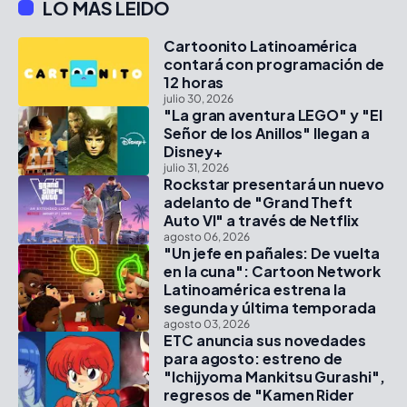
LO MÁS LEÍDO
Cartoonito Latinoamérica
contará con programación de
12 horas
julio 30, 2026
"La gran aventura LEGO" y "El
Señor de los Anillos" llegan a
Disney+
julio 31, 2026
Rockstar presentará un nuevo
adelanto de "Grand Theft
Auto VI" a través de Netflix
agosto 06, 2026
"Un jefe en pañales: De vuelta
en la cuna": Cartoon Network
Latinoamérica estrena la
segunda y última temporada
agosto 03, 2026
ETC anuncia sus novedades
para agosto: estreno de
"Ichijyoma Mankitsu Gurashi",
regresos de "Kamen Rider