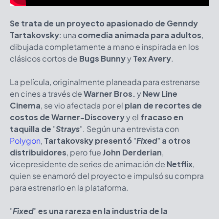
Se trata de un proyecto apasionado de Genndy
Tartakovsky
: una
comedia animada para adultos
,
dibujada completamente a mano e inspirada en los
clásicos cortos de
Bugs Bunny
y
Tex Avery
.
La película, originalmente planeada para estrenarse
en cines a través de
Warner Bros.
y
New Line
Cinema
, se vio afectada por el
plan de recortes de
costos de Warner-Discovery
y el
fracaso en
taquilla de
"
Strays
". Según una entrevista con
Polygon
,
Tartakovsky presentó
"
Fixed
"
a otros
distribuidores
, pero fue
John Derderian
,
vicepresidente de series de animación de
Netflix
,
quien se enamoró del proyecto e impulsó su compra
para estrenarlo en la plataforma.
"
Fixed
"
es una rareza en la industria de la