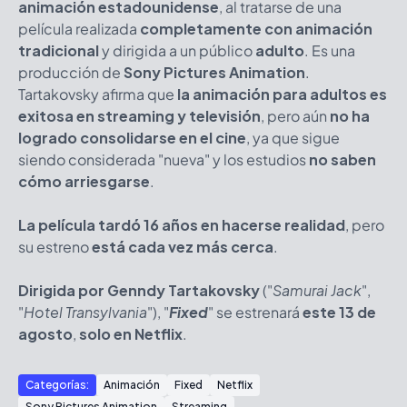
animación estadounidense
, al tratarse de una
película realizada
completamente con animación
tradicional
y dirigida a un público
adulto
. Es una
producción de
Sony Pictures Animation
.
Tartakovsky afirma que
la animación para adultos es
exitosa en streaming y televisión
, pero aún
no ha
logrado consolidarse en el cine
, ya que sigue
siendo considerada "nueva" y los estudios
no saben
cómo arriesgarse
.
La película tardó 16 años en hacerse realidad
, pero
su estreno
está cada vez más cerca
.
Dirigida por Genndy Tartakovsky
("
Samurai Jack
",
"
Hotel Transylvania
"), "
Fixed
" se estrenará
este 13 de
agosto
,
solo en Netflix
.
Categorías:
Animación
Fixed
Netflix
Sony Pictures Animation
Streaming