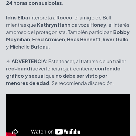
24 horas con sus bolas
.
Idris Elba
interpreta a
Rocco
, el amigo de Bull,
mientras que
Kathryn Hahn
da voz a
Honey
, el interés
amoroso del protagonista. También participan
Bobby
Moynihan
,
Fred Armisen
,
Beck Bennett
,
River Gallo
y
Michelle Buteau
.
⚠️
ADVERTENCIA
:
Este teaser, al tratarse de un tráiler
red-band
(advertencia roja), contiene
contenido
gráfico y sexual
que
no debe ser visto por
menores de edad
. Se recomienda discreción.