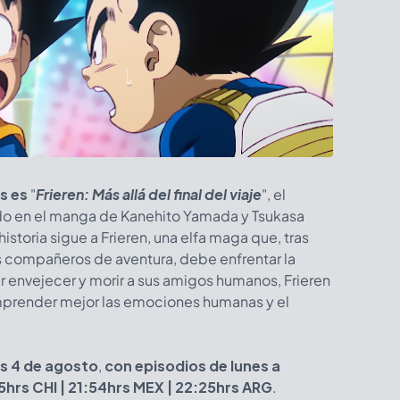
s es
"
Frieren: Más allá del final del viaje
", el
o en el manga de Kanehito Yamada y Tsukasa
storia sigue a Frieren, una elfa maga que, tras
us compañeros de aventura, debe enfrentar la
er envejecer y morir a sus amigos humanos, Frieren
prender mejor las emociones humanas y el
es 4 de agosto
,
con episodios de lunes a
25hrs CHI | 21:54hrs MEX | 22:25hrs ARG
.