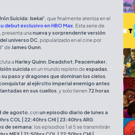
rón Suicida: Isekai
", que finalmente aterriza en el
su debut exclusivo en HBO Max
. Esta serie de
, presenta una
nueva y sorprendente versión
del universo DC
, popularizado en el cine por
d
" de
James Gunn
.
cluta a
Harley Quinn
,
Deadshot
,
Peacemaker
,
isión suicida
en un mundo repleto de
espadas
,
 su paso y dragones que dominan los cielos
.
conquistar al ejército imperial enemigo antes
lantadas en sus cuellos
, y solo tienen
72 horas
 4 de agosto
, con
un episodio diario de lunes a
40hrs COL | 22:40hrs CHI | 23:40hrs ARG
.
nes de semana
: los episodios 1 al 5 se transmitirán
hrs MEX | 21:50hrs COL | 22:50hrs CHI |