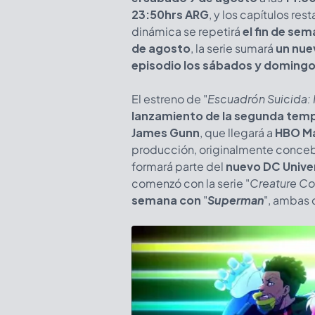
23:50hrs ARG
, y los capítulos res
dinámica se repetirá
el fin de se
de agosto
, la serie sumará
un nue
episodio los sábados y domingos
El estreno de "
Escuadrón Suicida: 
lanzamiento de la segunda tem
James Gunn
, que llegará a
HBO Ma
producción, originalmente conceb
formará parte del
nuevo DC Unive
comenzó con la serie "
Creature 
semana con
"
Superman
", ambas 