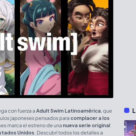
L
ega con fuerza a
Adult Swim Latinoamérica
, que
títulos japoneses pensados para
complacer a los
mes marca el estreno de una
nueva serie original
Estados Unidos
. Descubrí todos los detalles a