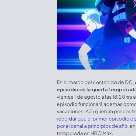
En el marco del contenido de DC,
episodio de la quinta temporad
viernes 1 de agosto a las 18:20hrs
episodio funcionará además como u
vacaciones. Aún quedan por confirm
recordar que el primer episodio d
por el canal a principios de año
, e
temporada en HBO Max.