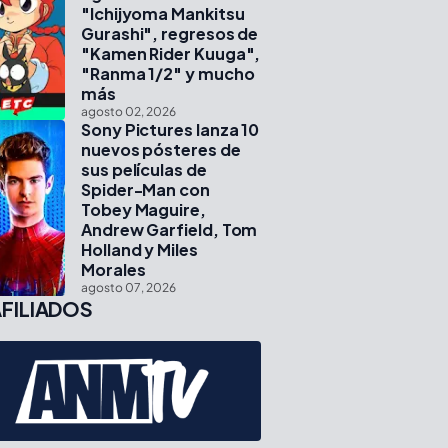
"Ichijyoma Mankitsu
Gurashi", regresos de
"Kamen Rider Kuuga",
"Ranma 1/2" y mucho
más
agosto 02, 2026
Sony Pictures lanza 10
nuevos pósteres de
sus películas de
Spider-Man con
Tobey Maguire,
Andrew Garfield, Tom
Holland y Miles
Morales
agosto 07, 2026
FILIADOS