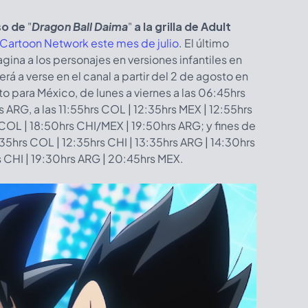
so de
"
Dragon Ball Daima
"
a la grilla de Adult
 Cartoon Network este mes de julio
. El último
gina a los personajes en versiones infantiles en
á a verse en el canal a partir del 2 de agosto en
sto para México, de lunes a viernes a las 06:45hrs
ARG, a las 11:55hrs COL | 12:35hrs MEX | 12:55hrs
 COL | 18:50hrs CHI/MEX | 19:50hrs ARG; y fines de
:35hrs COL | 12:35hrs CHI | 13:35hrs ARG | 14:30hrs
s CHI | 19:30hrs ARG | 20:45hrs MEX.