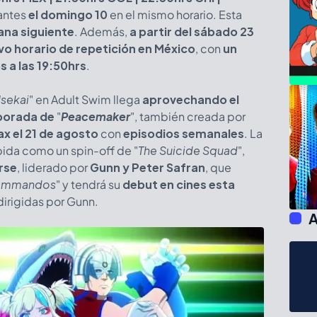
tantes
el domingo 10
en el mismo horario. Esta
mana siguiente
. Además,
a partir del sábado 23
vo horario de repetición en México
, con
un
 a las 19:50hrs
.
Isekai
" en Adult Swim llega
aprovechando el
porada de
"
Peacemaker
", también creada por
x el 21 de agosto
con
episodios semanales
. La
ida como un spin-off de "
The Suicide Squad
",
rse
, liderado por
Gunn y Peter Safran
, que
Commandos
" y tendrá su
debut en cines esta
dirigidas por Gunn.
A