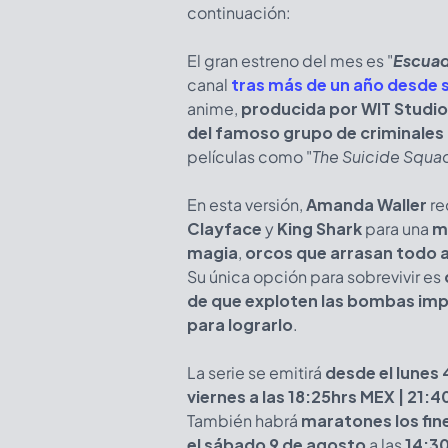
continuación:
El gran estreno del mes es "
Escuad
canal
tras más de un año desde 
anime,
producida por WIT Studio
del famoso grupo de criminales 
películas como "
The Suicide Squa
En esta versión,
Amanda Waller
re
Clayface
y
King Shark
para una
m
magia
,
orcos que arrasan todo a
Su única opción para sobrevivir es
de que exploten las bombas imp
para lograrlo
.
La serie se emitirá
desde el lunes
viernes a las 18:25hrs MEX | 21:
También habrá
maratones los fi
el sábado 9 de agosto
a las
14:30