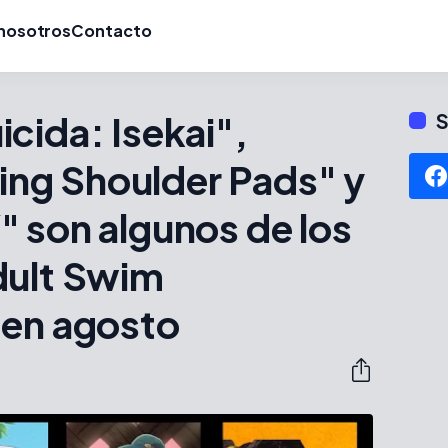
nosotros
Contacto
cida: Isekai",
S
ng Shoulder Pads" y
 son algunos de los
dult Swim
 en agosto