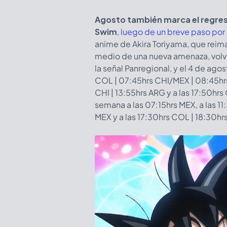
Agosto también marca el regre
Swim
,
luego de un breve paso por
anime de Akira Toriyama, que reima
medio de una nueva amenaza, volver
la señal Panregional, y el 4 de ago
COL | 07:45hrs CHI/MEX | 08:45hrs 
CHI | 13:55hrs ARG y a las 17:50hrs
semana a las 07:15hrs MEX, a las 11
MEX y a las 17:30hrs COL | 18:30hr