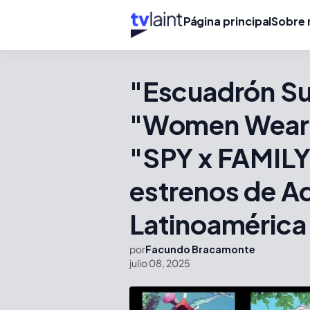
Página principal
Sobre 
"Escuadrón Sui
"Women Weari
"SPY x FAMILY"
estrenos de A
Latinoamérica
por
Facundo Bracamonte
julio 08, 2025