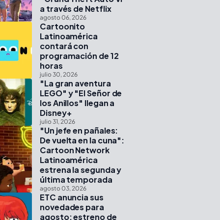
a través de Netflix
agosto 06, 2026
Cartoonito
Latinoamérica
contará con
programación de 12
horas
julio 30, 2026
"La gran aventura
LEGO" y "El Señor de
los Anillos" llegan a
Disney+
julio 31, 2026
"Un jefe en pañales:
De vuelta en la cuna":
Cartoon Network
Latinoamérica
estrena la segunda y
última temporada
agosto 03, 2026
ETC anuncia sus
novedades para
agosto: estreno de