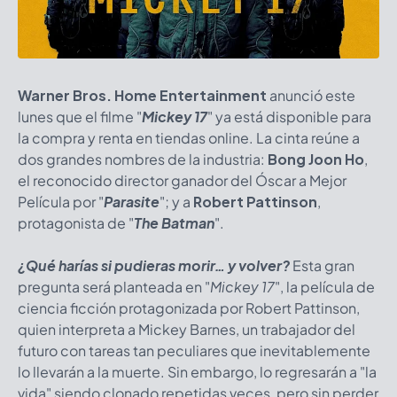
Warner Bros. Home Entertainment
anunció este
lunes que el filme "
Mickey 17
" ya está disponible para
la compra y renta en tiendas online. La cinta reúne a
dos grandes nombres de la industria:
Bong Joon Ho
,
el reconocido director ganador del Óscar a Mejor
Película por "
Parasite
"; y a
Robert Pattinson
,
protagonista de "
The
Batman
".
¿Qué harías si pudieras morir… y volver?
Esta gran
pregunta será planteada en "
Mickey 17
", la película de
ciencia ficción protagonizada por Robert Pattinson,
quien interpreta a Mickey Barnes, un trabajador del
futuro con tareas tan peculiares que inevitablemente
lo llevarán a la muerte. Sin embargo, lo regresarán a "la
vida" siendo clonado repetidas veces, pero sin perder