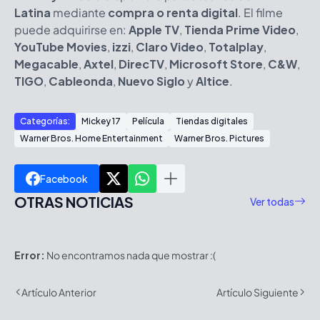
Latina
mediante
compra o renta digital
. El filme
puede adquirirse en:
Apple TV
,
Tienda Prime Video
,
YouTube Movies
,
izzi
,
Claro Video
,
Totalplay
,
Megacable
,
Axtel
,
DirecTV
,
Microsoft Store
,
C&W
,
TIGO
,
Cableonda
,
Nuevo Siglo
y
Altice
.
Categorías:
Mickey 17
Película
Tiendas digitales
Warner Bros. Home Entertainment
Warner Bros. Pictures
Facebook
OTRAS NOTICIAS
Ver todas
Error:
No encontramos nada que mostrar :(
Artículo Anterior
Artículo Siguiente