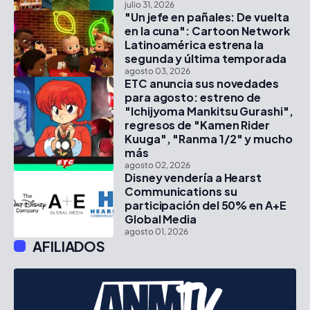
julio 31, 2026
"Un jefe en pañales: De vuelta
en la cuna": Cartoon Network
Latinoamérica estrena la
segunda y última temporada
agosto 03, 2026
ETC anuncia sus novedades
para agosto: estreno de
"Ichijyoma Mankitsu Gurashi",
regresos de "Kamen Rider
Kuuga", "Ranma 1/2" y mucho
más
agosto 02, 2026
Disney vendería a Hearst
Communications su
participación del 50% en A+E
Global Media
agosto 01, 2026
AFILIADOS