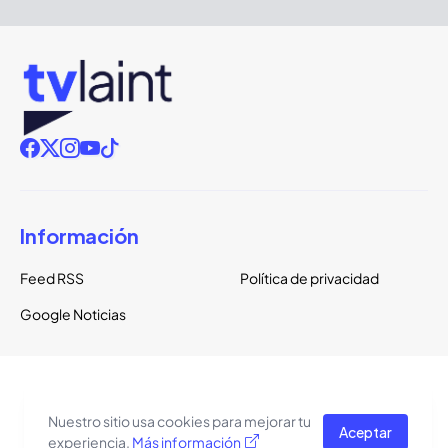
Información
Feed RSS
Política de privacidad
Google Noticias
Copyright ©
2026
TVLaint
Todos los derechos reservados.
Nuestro sitio usa cookies para mejorar tu
Aceptar
El tema del sitio está basado en una plantilla de
Pro Blogger
experiencia.
Más información