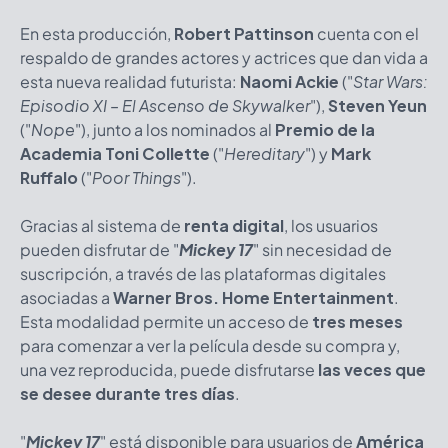
En esta producción,
Robert Pattinson
cuenta con el
respaldo de grandes actores y actrices que dan vida a
esta nueva realidad futurista:
Naomi Ackie
(
"
Star Wars:
Episodio XI – El Ascenso de Skywalker
"
),
Steven Yeun
(
"
Nope
"), junto a los nominados al
Premio de la
Academia
Toni Collette
(
"
Hereditary
") y
Mark
Ruffalo
(
"
Poor Things
").
Gracias al sistema de
renta digital
, los usuarios
pueden disfrutar de "
Mickey 17
" sin necesidad de
suscripción, a través de las plataformas digitales
asociadas a
Warner Bros. Home Entertainment
.
Esta modalidad permite un acceso de
tres meses
para comenzar a ver la película desde su compra y,
una vez reproducida, puede disfrutarse
las veces que
se desee durante tres días
.
"
Mickey 17
" está disponible para usuarios de
América