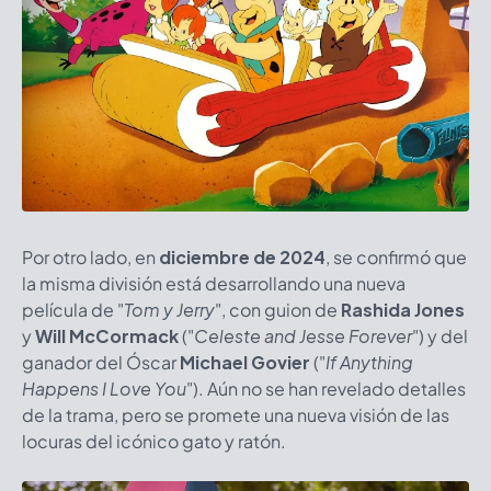
Por otro lado, en
diciembre de 2024
, se confirmó que
la misma división está desarrollando una nueva
película de "
Tom y Jerry
", con guion de
Rashida Jones
y
Will McCormack
("
Celeste and Jesse Forever
") y del
ganador del Óscar
Michael Govier
("
If Anything
Happens I Love You
"). Aún no se han revelado detalles
de la trama, pero se promete una nueva visión de las
locuras del icónico gato y ratón.