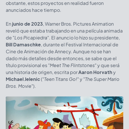
obstante, estos proyectos en realidad fueron
anunciados hace tiempo.
En
junio de 2023
, Warner Bros. Pictures Animation
reveló que estaba trabajando en una película animada
de "
Los Picapiedra
". El anuncio lo hizo su presidente,
Bill Damaschke
, durante el Festival Internacional de
Cine de Animación de Annecy. Aunque no se han
dado más detalles desde entonces, se sabe que el
título provisional es "
Meet The Flintstones
" y que será
una historia de origen, escrita por
Aaron Horvath
y
Michael Jelenic
("
Teen Titans Go!
" y "
The Super Mario
Bros. Movie
").