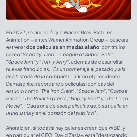
En 2023, se anunció que Warner Bros. Pictures
Animation —antes Warner Animation Group— buscará
estrenar
dos películas animadas al año
, con títulos
como "
Scooby-Doo
", "
League of Super-Pets
",
"
Space Jam
" y "
Tom y Jerry
", además de desarrollar
nuevas franquicias.
"
Es un homenaje al pasado y a la
rica historia de la compañía
", afirmó el presidente
Damaschke, recordando películas icónicas del
estudio como "
The Iron Giant
", "
Space Jam
", "
Corpse
Bride
", "
The Polar Express
", "
Happy Feet
" y "
The Lego
Movie
".
"
Cada una de esas películas dejó su huella en
la industria y en el corazón del público
".
Ahora bien, si todavía hay quienes creen que
WBD
, y
en particular el CEO, David Zaslav, está "destrozando