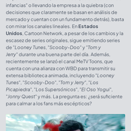
infancias" o llevando la empresa a la quiebra (con
decisiones que claramente se basan en análisis de
mercado y cuentan con un fundamento detrás), basta
con mirar los canales lineales. En
Estados
Unidos
, Cartoon Network, a pesar de los cambios y la
escasez de series originales, sigue emitiendo series
de "
Looney Tunes
, "
Scooby-Doo
" y "
Tom y
Jerry
"
durante una buena parte del día. Además,
recientemente se lanzó el canal MeTV Toons, que
cuenta con una alianza con WBD para transmitir su
extensa biblioteca animada, incluyendo "
Looney
Tunes
", "
Scooby-Doo
", "
Tom y Jerry
", "
Los
Picapiedra
", "
Los Supersónicos
", "
El Oso Yogui
",
"
Jonny Quest
" y más. La pregunta es: ¿será suficiente
para calmar a los fans más escépticos?