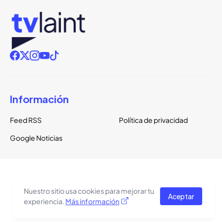
Información
Feed RSS
Política de privacidad
Google Noticias
Copyright ©
2026
TVLaint
Todos los derechos reservados.
Nuestro sitio usa cookies para mejorar tu
Aceptar
El tema del sitio está basado en una plantilla de
Pro Blogger
experiencia.
Más información
Templates
.